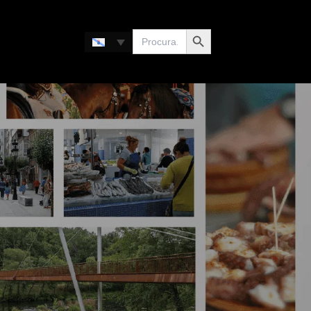
Search Button
Search
for: