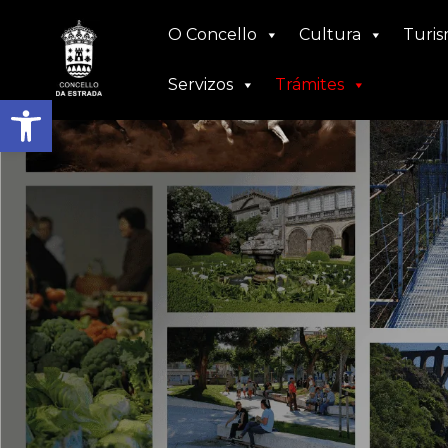
Ir
O Concello
Cultura
Turi
ao
contido
Servizos
Trámites
Abrir barra de ferramentas