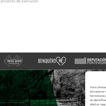
 proxecto de execución.
Para ofrece
almacenar e
tecnoloxía
as identific
afectar nega