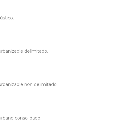
ústico.
rbanizable delimitado.
rbanizable non delimitado.
rbano consolidado.