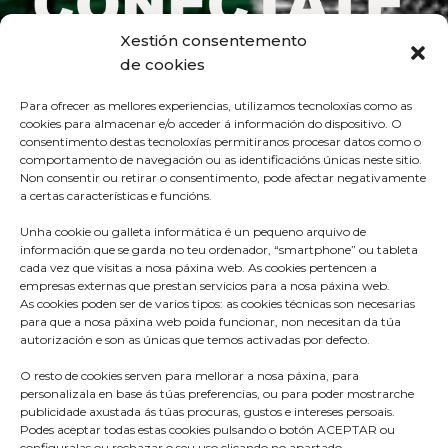
Xestión consentemento
de cookies
Para ofrecer as mellores experiencias, utilizamos tecnoloxías como as
cookies para almacenar e/o acceder á información do dispositivo. O
consentimento destas tecnoloxías permitiranos procesar datos como o
comportamento de navegación ou as identificacións únicas neste sitio.
Non consentir ou retirar o consentimento, pode afectar negativamente
a certas características e funcións.
Unha cookie ou galleta informática é un pequeno arquivo de
información que se garda no teu ordenador, “smartphone” ou tableta
cada vez que visitas a nosa páxina web. As cookies pertencen a
empresas externas que prestan servicios para a nosa páxina web.
As cookies poden ser de varios tipos: as cookies técnicas son necesarias
para que a nosa páxina web poida funcionar, non necesitan da túa
Praza do Concello s/n
autorización e son as únicas que temos activadas por defecto.
36680 A Estrada – Pontevedra
O resto de cookies serven para mellorar a nosa páxina, para
Telf: 986570165
personalizala en base ás túas preferencias, ou para poder mostrarche
publicidade axustada ás túas procuras, gustos e intereses persoais.
info@aestrada.gal
Podes aceptar todas estas cookies pulsando o botón ACEPTAR ou
configuralas ou rechazar o seu uso clicando no apartado