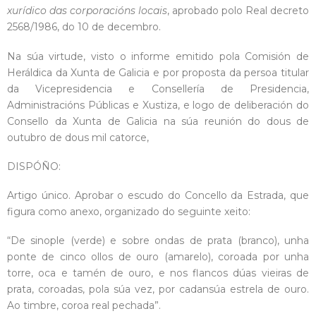
xurídico das corporacións locais
, aprobado polo Real decreto
2568/1986, do 10 de decembro.
Na súa virtude, visto o informe emitido pola Comisión de
Heráldica da Xunta de Galicia e por proposta da persoa titular
da Vicepresidencia e Consellería de Presidencia,
Administracións Públicas e Xustiza, e logo de deliberación do
Consello da Xunta de Galicia na súa reunión do dous de
outubro de dous mil catorce,
DISPÓÑO:
Artigo único. Aprobar o escudo do Concello da Estrada, que
figura como anexo, organizado do seguinte xeito:
“De sinople (verde) e sobre ondas de prata (branco), unha
ponte de cinco ollos de ouro (amarelo), coroada por unha
torre, oca e tamén de ouro, e nos flancos dúas vieiras de
prata, coroadas, pola súa vez, por cadansúa estrela de ouro.
Ao timbre, coroa real pechada”.