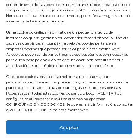
consentimento destas tecnoloxías permitiranos procesar datos como o
comportamento de navegación ou as identificacións únicas neste sitio.
Non consentir ou retirar o consentimento, pode afectar negativamente
a certas características e funcións.
Unha cookie ou galleta informática é un pequeno arquivo de
información que se garda no teu ordenador, “smartphone” ou tableta
cada vez que visitas a nosa páxina web. As cookies pertencen a
empresas externas que prestan servicios para a nosa páxina web.
As cookies poden ser de varios tipos: as cookies técnicas son necesarias
para que a nosa páxina web poida funcionar, non necesitan da túa
Praza do Concello s/n
autorización e son as únicas que temos activadas por defecto.
36680 A Estrada – Pontevedra
O resto de cookies serven para mellorar a nosa páxina, para
Telf: 986570165
personalizala en base ás túas preferencias, ou para poder mostrarche
publicidade axustada ás túas procuras, gustos e intereses persoais.
info@aestrada.gal
Podes aceptar todas estas cookies pulsando o botón ACEPTAR ou
configuralas ou rechazar o seu uso clicando no apartado
CONFIGURACIÓN DE COOKIES. Se queres máis información, consulta
a POLÍTICA DE COOKIES da nosa páxina web.
Facebook
Youtube-
Instagram
Aceptar
square