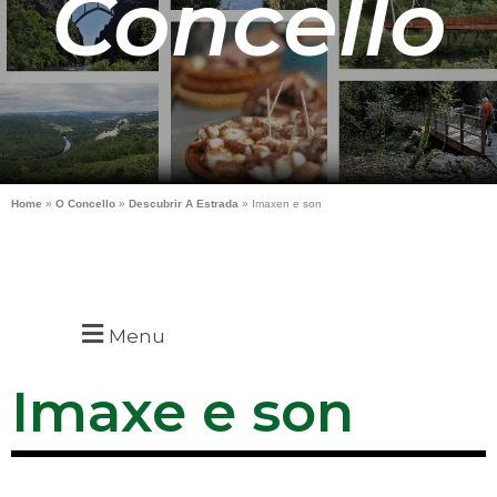
Concello
Home
»
O Concello
»
Descubrir A Estrada
»
Imaxen e son
Menu
Imaxe e son