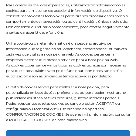
Para ofrecer as mellores experiencias, utilizamos tecnoloxías como as
cookies para almacenar e/o acceder á información do dispositivo. O
consentimento destas tecnoloxías permitiranos procesar datos como o
comportamento de navegación ou as identificacións únicas neste sitio.
Non consentir ou retirar o consentimento, pode afectar negativamente
a certas características e funcións.
Unha cookie ou galleta informática é un pequeno arquivo de
información que se garda no teu ordenador, “smartphone” ou tableta
cada vez que visitas a nosa páxina web. As cookies pertencen a
empresas externas que prestan servicios para a nosa páxina web.
As cookies poden ser de varios tipos: as cookies técnicas son necesarias
para que a nosa páxina web poida funcionar, non necesitan da túa
Praza do Concello s/n
autorización e son as únicas que temos activadas por defecto.
36680 A Estrada – Pontevedra
O resto de cookies serven para mellorar a nosa páxina, para
Telf: 986570165
personalizala en base ás túas preferencias, ou para poder mostrarche
publicidade axustada ás túas procuras, gustos e intereses persoais.
info@aestrada.gal
Podes aceptar todas estas cookies pulsando o botón ACEPTAR ou
configuralas ou rechazar o seu uso clicando no apartado
CONFIGURACIÓN DE COOKIES. Se queres máis información, consulta
a POLÍTICA DE COOKIES da nosa páxina web.
Facebook
Youtube-
Instagram