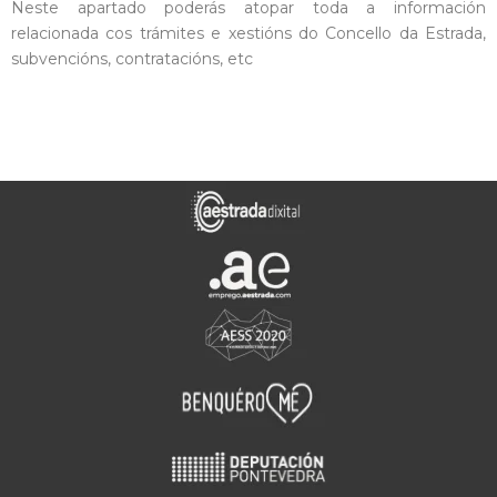
Neste apartado poderás atopar toda a información
relacionada cos trámites e xestións do Concello da Estrada,
subvencións, contratacións, etc