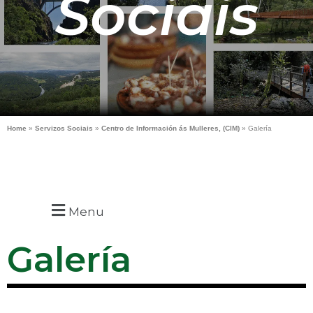
Sociais
Home
»
Servizos Sociais
»
Centro de Información ás Mulleres, (CIM)
»
Galería
Menu
Galería