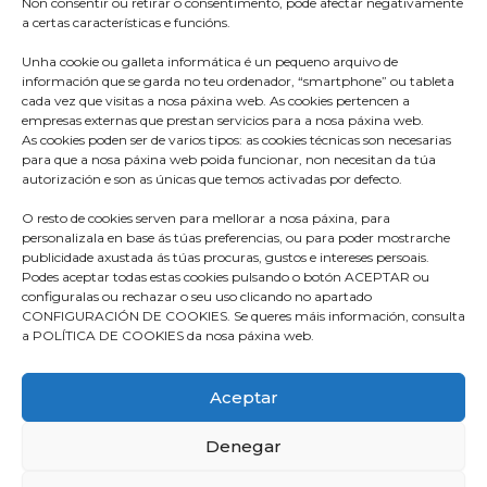
Non consentir ou retirar o consentimento, pode afectar negativamente
a certas características e funcións.
Unha cookie ou galleta informática é un pequeno arquivo de
información que se garda no teu ordenador, “smartphone” ou tableta
cada vez que visitas a nosa páxina web. As cookies pertencen a
empresas externas que prestan servicios para a nosa páxina web.
As cookies poden ser de varios tipos: as cookies técnicas son necesarias
para que a nosa páxina web poida funcionar, non necesitan da túa
Praza do Concello s/n
autorización e son as únicas que temos activadas por defecto.
36680 A Estrada – Pontevedra
O resto de cookies serven para mellorar a nosa páxina, para
Telf: 986570165
personalizala en base ás túas preferencias, ou para poder mostrarche
publicidade axustada ás túas procuras, gustos e intereses persoais.
info@aestrada.gal
Podes aceptar todas estas cookies pulsando o botón ACEPTAR ou
configuralas ou rechazar o seu uso clicando no apartado
CONFIGURACIÓN DE COOKIES. Se queres máis información, consulta
a POLÍTICA DE COOKIES da nosa páxina web.
Facebook
Youtube-
Instagram
Aceptar
square
Denegar
Compromiso coa Protección de Datos
Política de Cookies