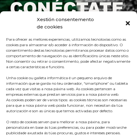
Xestión consentemento
de cookies
Para ofrecer as mellores experiencias, utilizamos tecnoloxías como as
cookies para almacenar e/o acceder á información do dispositivo. O
consentimento destas tecnoloxías permitiranos procesar datos como o
comportamento de navegación ou as identificacións únicas neste sitio.
Non consentir ou retirar o consentimento, pode afectar negativamente
a certas características e funcións.
Unha cookie ou galleta informática é un pequeno arquivo de
información que se garda no teu ordenador, “smartphone” ou tableta
cada vez que visitas a nosa páxina web. As cookies pertencen a
empresas externas que prestan servicios para a nosa páxina web.
As cookies poden ser de varios tipos: as cookies técnicas son necesarias
para que a nosa páxina web poida funcionar, non necesitan da túa
Praza do Concello s/n
autorización e son as únicas que temos activadas por defecto.
36680 A Estrada – Pontevedra
O resto de cookies serven para mellorar a nosa páxina, para
Telf: 986570165
personalizala en base ás túas preferencias, ou para poder mostrarche
publicidade axustada ás túas procuras, gustos e intereses persoais.
info@aestrada.gal