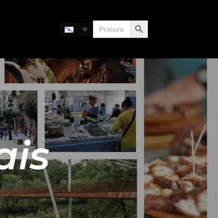
Search Button
Search
for:
ais