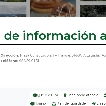
 de información a
Dirección:
Praza Constitución, 1 – 1º andar, 36680 A Estrada, P
Teléfono:
986 59 01 51
Que é o CIM
Onde podo atopalo
Horario
Plan de igualdade
Enlac