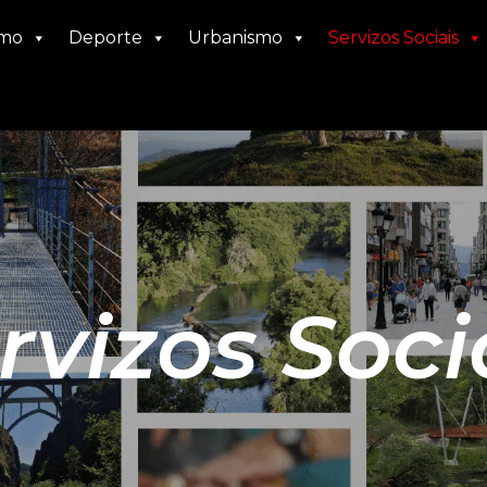
smo
Deporte
Urbanismo
Servizos Sociais
rvizos Soci