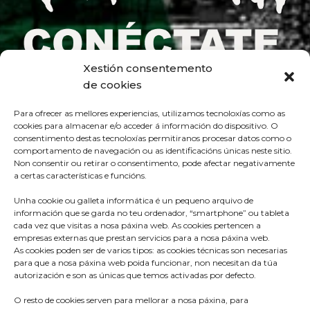
Xestión consentemento
de cookies
Para ofrecer as mellores experiencias, utilizamos tecnoloxías como as
cookies para almacenar e/o acceder á información do dispositivo. O
consentimento destas tecnoloxías permitiranos procesar datos como o
comportamento de navegación ou as identificacións únicas neste sitio.
Non consentir ou retirar o consentimento, pode afectar negativamente
a certas características e funcións.
Unha cookie ou galleta informática é un pequeno arquivo de
información que se garda no teu ordenador, “smartphone” ou tableta
cada vez que visitas a nosa páxina web. As cookies pertencen a
empresas externas que prestan servicios para a nosa páxina web.
As cookies poden ser de varios tipos: as cookies técnicas son necesarias
para que a nosa páxina web poida funcionar, non necesitan da túa
Praza do Concello s/n
autorización e son as únicas que temos activadas por defecto.
36680 A Estrada – Pontevedra
O resto de cookies serven para mellorar a nosa páxina, para