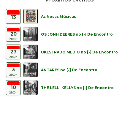
AGO
As Nosas Músicas
13
AGO
20
OS JONH DEERES no [•] De Encontro
21:00h
AGO
27
UKESTRADO MEDIO no [•] De Encontro
21:00h
SET
3
ANTARES no [•] De Encontro
21:00h
SET
10
THE LELLI KELLYS no [•] De Encontro
21:00h