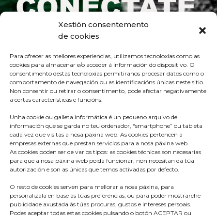
Xestión consentemento
de cookies
Para ofrecer as mellores experiencias, utilizamos tecnoloxías como as
cookies para almacenar e/o acceder á información do dispositivo. O
consentimento destas tecnoloxías permitiranos procesar datos como o
comportamento de navegación ou as identificacións únicas neste sitio.
Non consentir ou retirar o consentimento, pode afectar negativamente
a certas características e funcións.
Unha cookie ou galleta informática é un pequeno arquivo de
información que se garda no teu ordenador, “smartphone” ou tableta
cada vez que visitas a nosa páxina web. As cookies pertencen a
empresas externas que prestan servicios para a nosa páxina web.
As cookies poden ser de varios tipos: as cookies técnicas son necesarias
para que a nosa páxina web poida funcionar, non necesitan da túa
Praza do Concello s/n
autorización e son as únicas que temos activadas por defecto.
36680 A Estrada – Pontevedra
O resto de cookies serven para mellorar a nosa páxina, para
Telf: 986570165
personalizala en base ás túas preferencias, ou para poder mostrarche
publicidade axustada ás túas procuras, gustos e intereses persoais.
info@aestrada.gal
Podes aceptar todas estas cookies pulsando o botón ACEPTAR ou