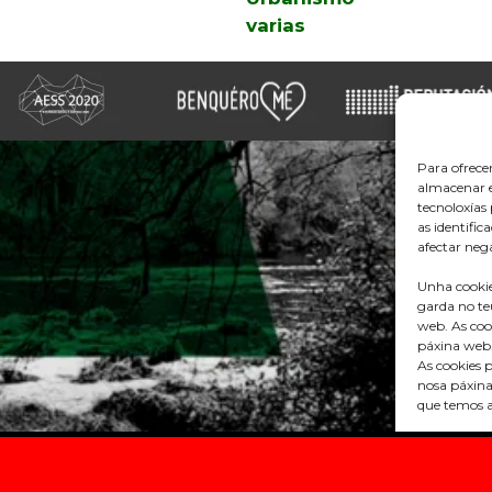
varias
Para ofrece
almacenar e
tecnoloxía
as identific
afectar nega
Unha cookie
garda no te
web. As coo
páxina web
As cookies p
nosa páxina
que temos a
O resto de 
túas prefer
gustos e in