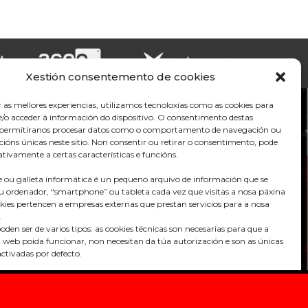
Xestión consentemento de cookies
r as mellores experiencias, utilizamos tecnoloxías como as cookies para
/o acceder á información do dispositivo. O consentimento destas
s permitiranos procesar datos como o comportamento de navegación ou
acións únicas neste sitio. Non consentir ou retirar o consentimento, pode
tivamente a certas características e funcións.
 ou galleta informática é un pequeno arquivo de información que se
u ordenador, “smartphone” ou tableta cada vez que visitas a nosa páxina
kies pertencen a empresas externas que prestan servicios para a nosa
.
oden ser de varios tipos: as cookies técnicas son necesarias para que a
 web poida funcionar, non necesitan da túa autorización e son as únicas
ctivadas por defecto.
Praza do Concello s/n
36680 A Estrada – Pontevedra
cookies serven para mellorar a nosa páxina, para personalizala en base ás
encias, ou para poder mostrarche publicidade axustada ás túas procuras,
Telf: 986570165
tereses persoais. Podes aceptar todas estas cookies pulsando o botón