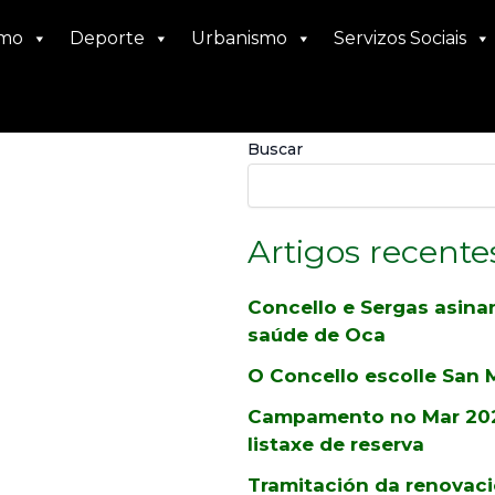
smo
Deporte
Urbanismo
Servizos Sociais
Buscar
26th
Artigos recente
Concello e Sergas asina
saúde de Oca
26
O Concello escolle San M
Campamento no Mar 2026
listaxe de reserva
Tramitación da renovac