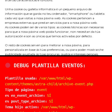
a certas características e funcións.
Unha cookie ou galleta informática é un pequeno arquivo de
información que se garda no teu ordenador, “smartphone” ou tableta
cada vez que visitas a nosa páxina web. As cookies pertencen a
empresas externas que prestan servicios para a nosa páxina web.
As cookies poden ser de varios tipos: as cookies técnicas son necesarias
para que a nosa páxina web poida funcionar, non necesitan da túa
autorización e son as únicas que temos activadas por defecto.
O resto de cookies serven para mellorar a nosa páxina, para
Praza do Concello s/n
personalizala en base ás túas preferencias, ou para poder mostrarche
36680 A Estrada – Pontevedra
publicidade axustada ás túas procuras, gustos e intereses persoais.
Podes aceptar todas estas cookies pulsando o botón ACEPTAR ou
Telf: 986570165
configuralas ou rechazar o seu uso clicando no apartado
DEBUG PLANTILLA EVENTOS:
CONFIGURACIÓN DE COOKIES. Se queres máis información, consulta
info@aestrada.gal
a POLÍTICA DE COOKIES da nosa páxina web.
Plantilla usada:
/var/www/html/wp-
Facebook
Youtube-
Instagram
content/themes/astra-child/archive-event.php
Aceptar
square
Tipo de página:
event
es eo_event_archive:
SÍ
Denegar
Compromiso coa Protección de Datos
es post_type_archive:
SÍ
Política de Cookies
Tema hijo activo:
/var/www/html/wp-
Ver preferencias