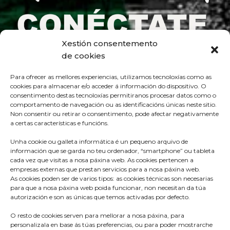
Xestión consentemento
de cookies
Para ofrecer as mellores experiencias, utilizamos tecnoloxías como as
cookies para almacenar e/o acceder á información do dispositivo. O
consentimento destas tecnoloxías permitiranos procesar datos como o
comportamento de navegación ou as identificacións únicas neste sitio.
Non consentir ou retirar o consentimento, pode afectar negativamente
a certas características e funcións.
Unha cookie ou galleta informática é un pequeno arquivo de
información que se garda no teu ordenador, “smartphone” ou tableta
cada vez que visitas a nosa páxina web. As cookies pertencen a
empresas externas que prestan servicios para a nosa páxina web.
As cookies poden ser de varios tipos: as cookies técnicas son necesarias
para que a nosa páxina web poida funcionar, non necesitan da túa
Praza do Concello s/n
autorización e son as únicas que temos activadas por defecto.
36680 A Estrada – Pontevedra
O resto de cookies serven para mellorar a nosa páxina, para
Telf: 986570165
personalizala en base ás túas preferencias, ou para poder mostrarche