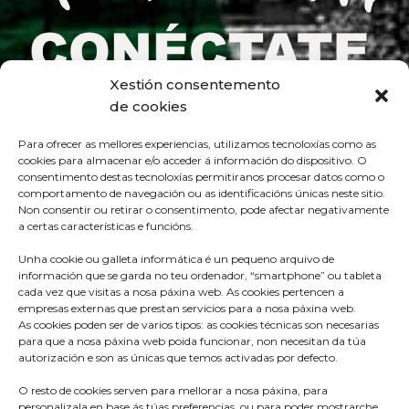
Xestión consentemento
de cookies
Para ofrecer as mellores experiencias, utilizamos tecnoloxías como as
cookies para almacenar e/o acceder á información do dispositivo. O
consentimento destas tecnoloxías permitiranos procesar datos como o
comportamento de navegación ou as identificacións únicas neste sitio.
Non consentir ou retirar o consentimento, pode afectar negativamente
a certas características e funcións.
Unha cookie ou galleta informática é un pequeno arquivo de
información que se garda no teu ordenador, “smartphone” ou tableta
cada vez que visitas a nosa páxina web. As cookies pertencen a
empresas externas que prestan servicios para a nosa páxina web.
As cookies poden ser de varios tipos: as cookies técnicas son necesarias
para que a nosa páxina web poida funcionar, non necesitan da túa
Praza do Concello s/n
autorización e son as únicas que temos activadas por defecto.
36680 A Estrada – Pontevedra
O resto de cookies serven para mellorar a nosa páxina, para
Telf: 986570165
personalizala en base ás túas preferencias, ou para poder mostrarche