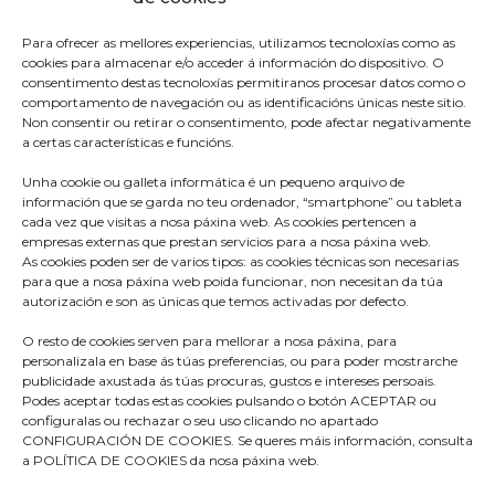
Para ofrecer as mellores experiencias, utilizamos tecnoloxías como as
cookies para almacenar e/o acceder á información do dispositivo. O
consentimento destas tecnoloxías permitiranos procesar datos como o
comportamento de navegación ou as identificacións únicas neste sitio.
Non consentir ou retirar o consentimento, pode afectar negativamente
a certas características e funcións.
Unha cookie ou galleta informática é un pequeno arquivo de
información que se garda no teu ordenador, “smartphone” ou tableta
cada vez que visitas a nosa páxina web. As cookies pertencen a
empresas externas que prestan servicios para a nosa páxina web.
As cookies poden ser de varios tipos: as cookies técnicas son necesarias
para que a nosa páxina web poida funcionar, non necesitan da túa
Praza do Concello s/n
autorización e son as únicas que temos activadas por defecto.
36680 A Estrada – Pontevedra
O resto de cookies serven para mellorar a nosa páxina, para
Telf: 986570165
personalizala en base ás túas preferencias, ou para poder mostrarche
publicidade axustada ás túas procuras, gustos e intereses persoais.
info@aestrada.gal
Podes aceptar todas estas cookies pulsando o botón ACEPTAR ou
configuralas ou rechazar o seu uso clicando no apartado
CONFIGURACIÓN DE COOKIES. Se queres máis información, consulta
a POLÍTICA DE COOKIES da nosa páxina web.