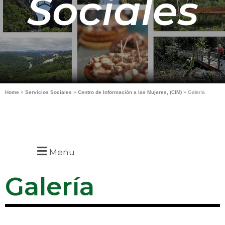
Sociales
Home
»
Servicios Sociales
»
Centro de Información a las Mujeres, (CIM)
»
Galería
Menu
Galería