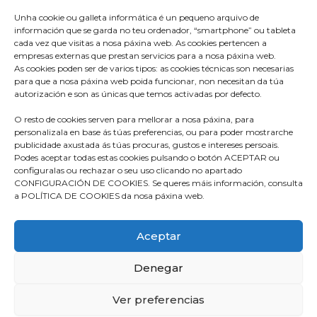
Unha cookie ou galleta informática é un pequeno arquivo de
información que se garda no teu ordenador, “smartphone” ou tableta
cada vez que visitas a nosa páxina web. As cookies pertencen a
empresas externas que prestan servicios para a nosa páxina web.
As cookies poden ser de varios tipos: as cookies técnicas son necesarias
para que a nosa páxina web poida funcionar, non necesitan da túa
Praza do Concello s/n
autorización e son as únicas que temos activadas por defecto.
36680 A Estrada – Pontevedra
O resto de cookies serven para mellorar a nosa páxina, para
Telf: 986570165
personalizala en base ás túas preferencias, ou para poder mostrarche
publicidade axustada ás túas procuras, gustos e intereses persoais.
info@aestrada.gal
Podes aceptar todas estas cookies pulsando o botón ACEPTAR ou
configuralas ou rechazar o seu uso clicando no apartado
CONFIGURACIÓN DE COOKIES. Se queres máis información, consulta
a POLÍTICA DE COOKIES da nosa páxina web.
Facebook
Youtube-
Instagram
Aceptar
square
Denegar
Compromiso con la Protección de Datos
Política de Cookies
Ver preferencias
Política de Privacidad