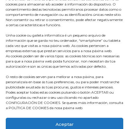
cookies para almacenar e/o acceder á información do dispositivo. O
consentimento destas tecnoloxías permitiranos procesar datos como o
comportamento de navegación ou as identificacións únicas neste sitio.
Non consentir ou retirar o consentimento, pode afectar negativamente
a certas características e funcións.
Unha cookie ou galleta informática é un pequeno arquivo de
información que se garda no teu ordenador, “smartphone” ou tableta
cada vez que visitas a nosa páxina web. As cookies pertencen a
empresas externas que prestan servicios para a nosa páxina web.
As cookies poden ser de varios tipos: as cookies técnicas son necesarias
para que a nosa páxina web poida funcionar, non necesitan da túa
Praza do Concello s/n
autorización e son as únicas que temos activadas por defecto.
36680 A Estrada – Pontevedra
O resto de cookies serven para mellorar a nosa páxina, para
Telf: 986570165
personalizala en base ás túas preferencias, ou para poder mostrarche
publicidade axustada ás túas procuras, gustos e intereses persoais.
info@aestrada.gal
Podes aceptar todas estas cookies pulsando o botón ACEPTAR ou
configuralas ou rechazar o seu uso clicando no apartado
CONFIGURACIÓN DE COOKIES. Se queres máis información, consulta
a POLÍTICA DE COOKIES da nosa páxina web.
Facebook
Youtube-
Instagram
Aceptar
square