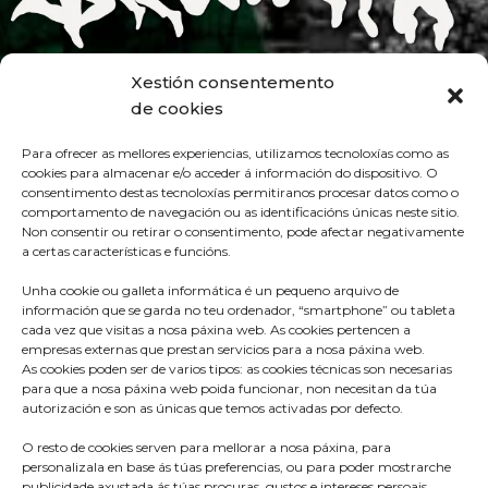
Xestión consentemento
de cookies
Para ofrecer as mellores experiencias, utilizamos tecnoloxías como as
cookies para almacenar e/o acceder á información do dispositivo. O
consentimento destas tecnoloxías permitiranos procesar datos como o
comportamento de navegación ou as identificacións únicas neste sitio.
Non consentir ou retirar o consentimento, pode afectar negativamente
a certas características e funcións.
Unha cookie ou galleta informática é un pequeno arquivo de
información que se garda no teu ordenador, “smartphone” ou tableta
cada vez que visitas a nosa páxina web. As cookies pertencen a
empresas externas que prestan servicios para a nosa páxina web.
As cookies poden ser de varios tipos: as cookies técnicas son necesarias
para que a nosa páxina web poida funcionar, non necesitan da túa
autorización e son as únicas que temos activadas por defecto.
O resto de cookies serven para mellorar a nosa páxina, para
Praza do Concello s/n
personalizala en base ás túas preferencias, ou para poder mostrarche
36680 A Estrada – Pontevedra
publicidade axustada ás túas procuras, gustos e intereses persoais.