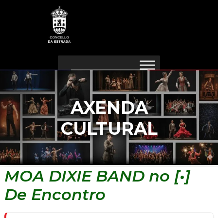
Ir
Navegación
ao
de
contido
entradas
AXENDA
CULTURAL
MOA DIXIE BAND no [•]
De Encontro