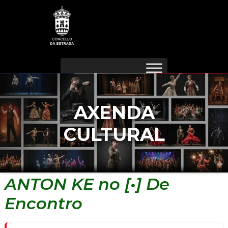
Ir
Navegación
ao
de
contido
entradas
AXENDA
CULTURAL
ANTON KE no [•] De
Encontro