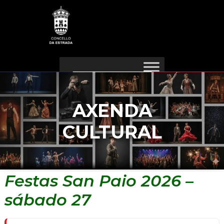
Ir
Navegación
ao
de
contido
entradas
AXENDA
CULTURAL
Festas San Paio 2026 –
sábado 27