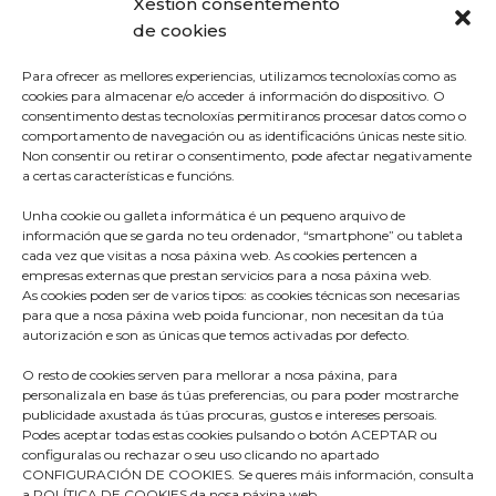
Xestión consentemento
de cookies
Para ofrecer as mellores experiencias, utilizamos tecnoloxías como as
cookies para almacenar e/o acceder á información do dispositivo. O
consentimento destas tecnoloxías permitiranos procesar datos como o
comportamento de navegación ou as identificacións únicas neste sitio.
Non consentir ou retirar o consentimento, pode afectar negativamente
a certas características e funcións.
Unha cookie ou galleta informática é un pequeno arquivo de
información que se garda no teu ordenador, “smartphone” ou tableta
cada vez que visitas a nosa páxina web. As cookies pertencen a
empresas externas que prestan servicios para a nosa páxina web.
As cookies poden ser de varios tipos: as cookies técnicas son necesarias
para que a nosa páxina web poida funcionar, non necesitan da túa
autorización e son as únicas que temos activadas por defecto.
O resto de cookies serven para mellorar a nosa páxina, para
Praza do Concello s/n
personalizala en base ás túas preferencias, ou para poder mostrarche
36680 A Estrada – Pontevedra
publicidade axustada ás túas procuras, gustos e intereses persoais.
Podes aceptar todas estas cookies pulsando o botón ACEPTAR ou
Telf: 986570165
configuralas ou rechazar o seu uso clicando no apartado
CONFIGURACIÓN DE COOKIES. Se queres máis información, consulta
info@aestrada.gal
a POLÍTICA DE COOKIES da nosa páxina web.