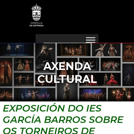
Ir
Navegación
ao
de
contido
entradas
AXENDA
CULTURAL
EXPOSICIÓN DO IES
GARCÍA BARROS SOBRE
OS TORNEIROS DE