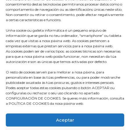
consentimento destas tecnoloxías permitiranos procesar datos como o
comportamento de navegación ou as identificacións únicas neste sitio.
Non consentir ou retirar o consentimento, pode afectar negativamente
a certas características e funcións.
Unha cookie ou galleta informática é un pequeno arquivo de
información que se garda no teu ordenador, “smartphone” ou tableta
cada vez que visitas a nosa páxina web. As cookies pertencen a
empresas externas que prestan servicios para a nosa páxina web.
As cookies poden ser de varios tipos: as cookies técnicas son necesarias
para que a nosa páxina web poida funcionar, non necesitan da túa
Praza do Concello s/n
autorización e son as únicas que temos activadas por defecto.
36680 A Estrada – Pontevedra
O resto de cookies serven para mellorar a nosa páxina, para
Telf: 986570165
personalizala en base ás túas preferencias, ou para poder mostrarche
publicidade axustada ás túas procuras, gustos e intereses persoais.
info@aestrada.gal
Podes aceptar todas estas cookies pulsando o botón ACEPTAR ou
configuralas ou rechazar o seu uso clicando no apartado
CONFIGURACIÓN DE COOKIES. Se queres máis información, consulta
a POLÍTICA DE COOKIES da nosa páxina web.
Facebook
Youtube-
Instagram
Aceptar
square