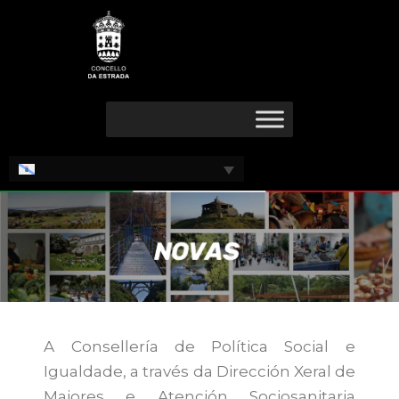
Ir
Navegación
ao
de
contido
entradas
A Consellería de Política Social e
Igualdade, a través da Dirección Xeral de
Maiores e Atención Sociosanitaria