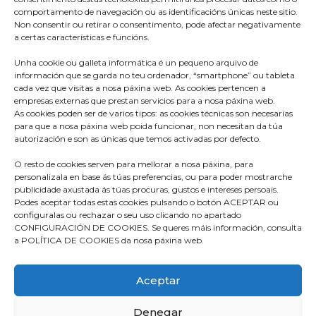
comportamento de navegación ou as identificacións únicas neste sitio.
Non consentir ou retirar o consentimento, pode afectar negativamente
a certas características e funcións.
Unha cookie ou galleta informática é un pequeno arquivo de
información que se garda no teu ordenador, “smartphone” ou tableta
cada vez que visitas a nosa páxina web. As cookies pertencen a
empresas externas que prestan servicios para a nosa páxina web.
As cookies poden ser de varios tipos: as cookies técnicas son necesarias
para que a nosa páxina web poida funcionar, non necesitan da túa
autorización e son as únicas que temos activadas por defecto.
O resto de cookies serven para mellorar a nosa páxina, para
Praza do Concello s/n
personalizala en base ás túas preferencias, ou para poder mostrarche
36680 A Estrada – Pontevedra
publicidade axustada ás túas procuras, gustos e intereses persoais.
Podes aceptar todas estas cookies pulsando o botón ACEPTAR ou
Telf: 986570165
configuralas ou rechazar o seu uso clicando no apartado
CONFIGURACIÓN DE COOKIES. Se queres máis información, consulta
info@aestrada.gal
a POLÍTICA DE COOKIES da nosa páxina web.
Facebook
Youtube-
Instagram
Aceptar
square
Denegar