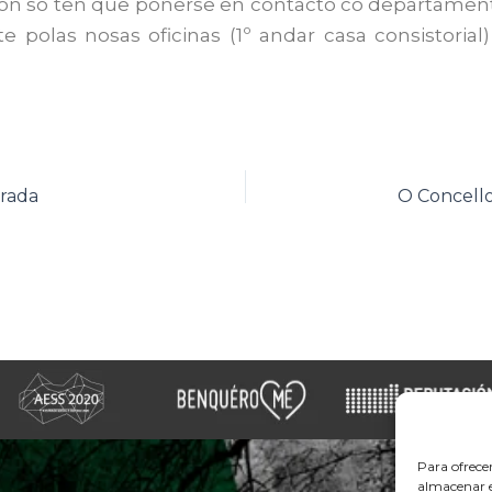
ión só ten que poñerse en contacto co departam
polas nosas oficinas (1º andar casa consistorial)
trada
Para ofrece
almacenar e