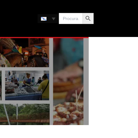
Search Button
Search
for: