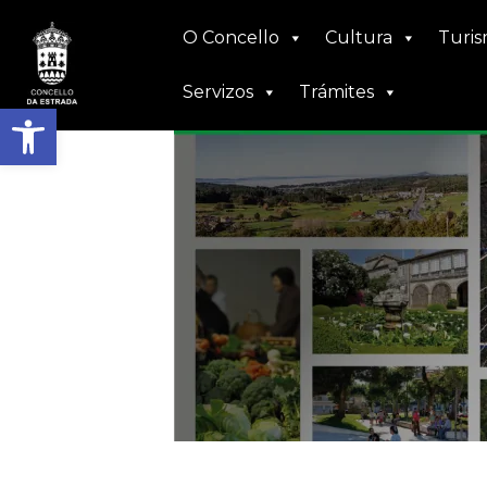
Ir
Navegación
O Concello
Cultura
Turi
ao
de
contido
entradas
Servizos
Trámites
Abrir barra de ferramentas