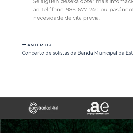
Se alguén desexa obter máis infomac
ao teléfono 986 677 740 ou pasándote 
necesidade de cita previa.
ANTERIOR
Concerto de solistas da Banda Municipal da Es