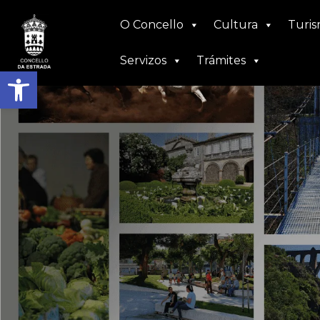
Ir
O Concello
Cultura
Turi
ao
contido
Servizos
Trámites
Abrir barra de ferramentas