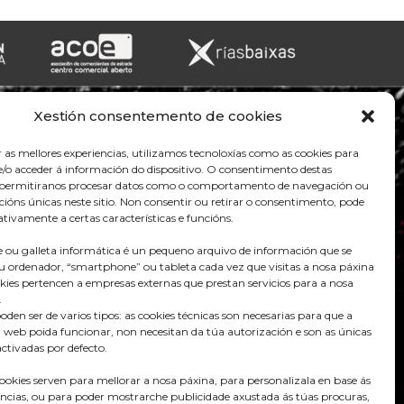
Xestión consentemento de cookies
r as mellores experiencias, utilizamos tecnoloxías como as cookies para
/o acceder á información do dispositivo. O consentimento destas
s permitiranos procesar datos como o comportamento de navegación ou
acións únicas neste sitio. Non consentir ou retirar o consentimento, pode
tivamente a certas características e funcións.
 ou galleta informática é un pequeno arquivo de información que se
u ordenador, “smartphone” ou tableta cada vez que visitas a nosa páxina
kies pertencen a empresas externas que prestan servicios para a nosa
.
Praza do Concello s/n
oden ser de varios tipos: as cookies técnicas son necesarias para que a
36680 A Estrada – Pontevedra
 web poida funcionar, non necesitan da túa autorización e son as únicas
ctivadas por defecto.
Telf: 986570165
cookies serven para mellorar a nosa páxina, para personalizala en base ás
info@aestrada.gal
encias, ou para poder mostrarche publicidade axustada ás túas procuras,