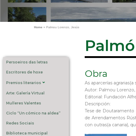
Home
»
Palmou Lorenzo, Jesús
Palmóu
Persoeiros das letras
Obra
Escritores de hoxe
As aparcerías agrarias(a 
Premios literarios
Autor: Palmou Lorenzo,
Arte: Galería Virtual
Editorial: Fundación Alf
Mulleres Valentes
Descripción:
Tese de Doutaramento do
Ciclo “Un cómico na aldea”
de Arrendamentos Rústi
Redes Sociais
con outras(a canaria), 
Biblioteca municipal