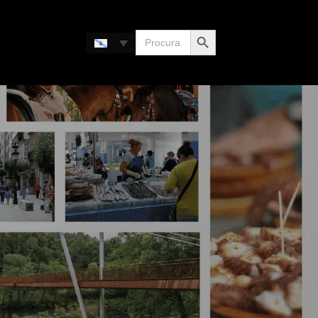
Search Button
Search
for: