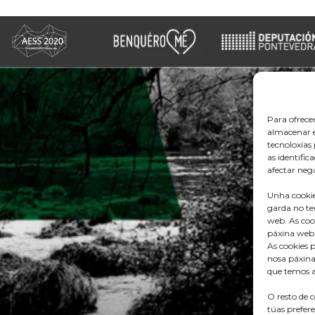
Para ofrece
almacenar e
tecnoloxía
as identific
afectar nega
Unha cookie
garda no te
web. As coo
páxina web
As cookies p
nosa páxina
que temos a
O resto de 
túas prefer