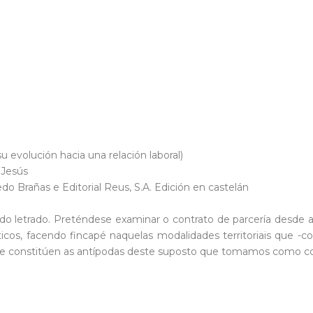
su evolución hacia una relación laboral)
 Jesús
edo Brañas e Editorial Reus, S.A. Edición en castelán
 letrado. Preténdese examinar o contrato de parcería desde a sú
cos, facendo fincapé naquelas modalidades territoriais que -c
que constitúen as antípodas deste suposto que tomamos como co