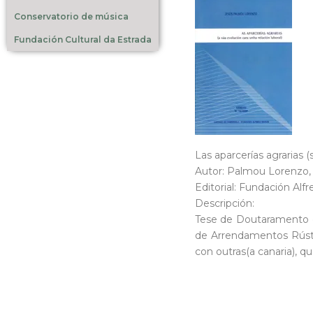
Conservatorio de música
Fundación Cultural da Estrada
Las aparcerías agrarias (
Autor: Palmou Lorenzo,
Editorial: Fundación Alfr
Descripción:
Tese de Doutaramento do
de Arrendamentos Rústi
con outras(a canaria), 