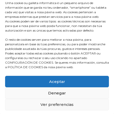
Unha cookie ou galleta informática é un pequeno arquivo de
información que se garda no teu ordenador, “smartphone” ou tableta
cada vez que visitas a nosa páxina web. As cookies pertencen a
empresas externas que prestan servicios para a nosa páxina web.
As cookies poden ser de varios tipos: as cookies técnicas son necesarias
para que a nosa páxina web poida funcionar, non necesitan da túa
Praza do Concello s/n
autorización e son as únicas que temos activadas por defecto.
36680 A Estrada – Pontevedra
O resto de cookies serven para mellorar a nosa páxina, para
Telf: 986570165
personalizala en base ás túas preferencias, ou para poder mostrarche
publicidade axustada ás túas procuras, gustos e intereses persoais.
info@aestrada.gal
Podes aceptar todas estas cookies pulsando o botón ACEPTAR ou
configuralas ou rechazar o seu uso clicando no apartado
CONFIGURACIÓN DE COOKIES. Se queres máis información, consulta
a POLÍTICA DE COOKIES da nosa páxina web.
Facebook
Youtube-
Instagram
Aceptar
square
Denegar
Compromiso coa Protección de Datos
Política de Cookies
Ver preferencias
Política de Privacidade