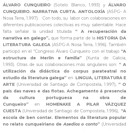
ÁLVARO CUNQUEIRO
(Sotelo Blanco, 1.993) y
ÁLVARO
CUNQUEIRO. NARRATIVA CURTA. ANTOLOXÍA
(ASPG- A
Nosa Terra, 1.997). Con todo, su labor con colaboraciones en
diferentes publicaciones colectivas es muy salientable. Hace
falta señalar la unidad titulada
“ A recuperación da
narrativa en galego”,
que forma parte de la
HISTORIA DA
LITERATURA GALEGA
(ASPG-A Nosa Terra, 1.996). También
participó en el “Congreso Álvaro Cunqueiro con el trabajo
“A
estructura de Merlín e familia”
(Xunta de Galicia,
1.993). Otras de sus colaboraciones más singulares son:
“ A
utilización da didáctica do corpus parateatral no
estudio da literatura galega”
en
LINGUA, LITERATURA E
ARTE
(Universidad de Santiago de Compostela, 1.997),
“ O
país das naves e das flotas. Achegamento á presencia
da cultura portuguesa na obra de
Cunqueiro”
en
HOMENAXE A PILAR VÁZQUEZ
CUESTA
(Universidad de Santiago de Compostela, 1.996),
“A
escola de ben contar. Elementos da literatura popular
no relato cunqueiriano de
Asedios o conto
”
(Universidad