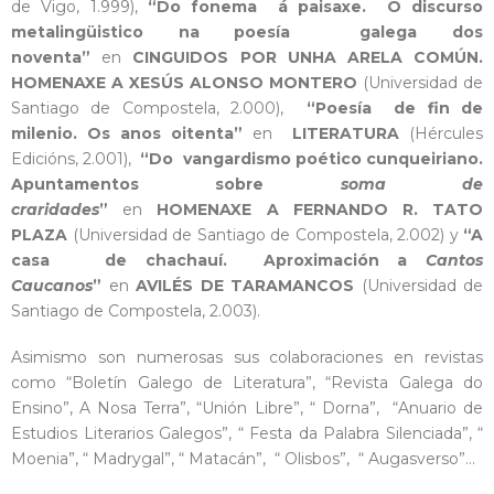
de Vigo, 1.999),
“Do fonema á paisaxe. O discurso
metalingüistico na poesía galega dos
noventa”
en
CINGUIDOS POR UNHA ARELA COMÚN.
HOMENAXE A XESÚS ALONSO MONTERO
(Universidad de
Santiago de Compostela, 2.000),
“Poesía de fin de
milenio. Os anos oitenta”
en
LITERATURA
(Hércules
Edicións, 2.001),
“Do vangardismo poético cunqueiriano.
Apuntamentos sobre
soma de
craridades
”
en
HOMENAXE A FERNANDO R. TATO
PLAZA
(Universidad de Santiago de Compostela, 2.002) y
“A
casa de chachauí. Aproximación a
Cantos
Caucanos
”
en
AVILÉS DE TARAMANCOS
(Universidad de
Santiago de Compostela, 2.003).
Asimismo son numerosas sus colaboraciones en revistas
como “Boletín Galego de Literatura”, “Revista Galega do
Ensino”, A Nosa Terra”, “Unión Libre”, “ Dorna”, “Anuario de
Estudios Literarios Galegos”, “ Festa da Palabra Silenciada”, “
Moenia”, “ Madrygal”, “ Matacán”, “ Olisbos”, “ Augasverso”…