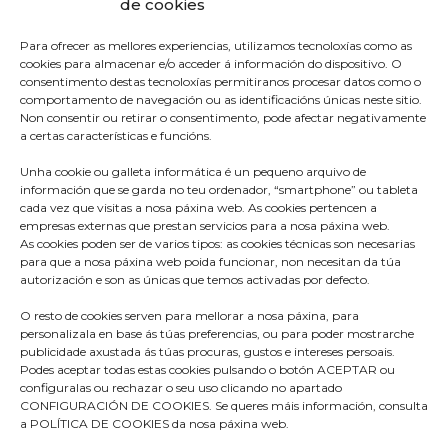
de cookies
Para ofrecer as mellores experiencias, utilizamos tecnoloxías como as
cookies para almacenar e/o acceder á información do dispositivo. O
consentimento destas tecnoloxías permitiranos procesar datos como o
comportamento de navegación ou as identificacións únicas neste sitio.
Non consentir ou retirar o consentimento, pode afectar negativamente
a certas características e funcións.
Unha cookie ou galleta informática é un pequeno arquivo de
información que se garda no teu ordenador, “smartphone” ou tableta
cada vez que visitas a nosa páxina web. As cookies pertencen a
empresas externas que prestan servicios para a nosa páxina web.
As cookies poden ser de varios tipos: as cookies técnicas son necesarias
para que a nosa páxina web poida funcionar, non necesitan da túa
autorización e son as únicas que temos activadas por defecto.
O resto de cookies serven para mellorar a nosa páxina, para
Praza do Concello s/n
personalizala en base ás túas preferencias, ou para poder mostrarche
36680 A Estrada – Pontevedra
publicidade axustada ás túas procuras, gustos e intereses persoais.
Podes aceptar todas estas cookies pulsando o botón ACEPTAR ou
Telf: 986570165
configuralas ou rechazar o seu uso clicando no apartado
CONFIGURACIÓN DE COOKIES. Se queres máis información, consulta
info@aestrada.gal
a POLÍTICA DE COOKIES da nosa páxina web.