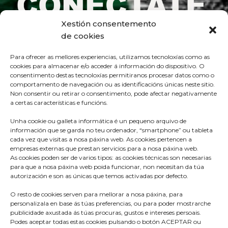
Xestión consentemento
de cookies
Para ofrecer as mellores experiencias, utilizamos tecnoloxías como as
cookies para almacenar e/o acceder á información do dispositivo. O
consentimento destas tecnoloxías permitiranos procesar datos como o
comportamento de navegación ou as identificacións únicas neste sitio.
Non consentir ou retirar o consentimento, pode afectar negativamente
a certas características e funcións.
Unha cookie ou galleta informática é un pequeno arquivo de
información que se garda no teu ordenador, “smartphone” ou tableta
cada vez que visitas a nosa páxina web. As cookies pertencen a
empresas externas que prestan servicios para a nosa páxina web.
As cookies poden ser de varios tipos: as cookies técnicas son necesarias
para que a nosa páxina web poida funcionar, non necesitan da túa
Praza do Concello s/n
autorización e son as únicas que temos activadas por defecto.
36680 A Estrada – Pontevedra
O resto de cookies serven para mellorar a nosa páxina, para
Telf: 986570165
personalizala en base ás túas preferencias, ou para poder mostrarche
publicidade axustada ás túas procuras, gustos e intereses persoais.
info@aestrada.gal
Podes aceptar todas estas cookies pulsando o botón ACEPTAR ou