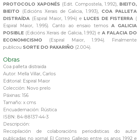
PROTOCOLO XAPONÉS
(Edit. Compostela, 1.992),
BIEITO,
BIEITO
(Edicións Xerais de Galicia, 1.993),
COA PALLETA
DISTRAÍDA
(Espiral Maior, 1.994) e
LUCES DE FISTERRA
(
Espiral Maior, 1.995). Canto ao ensaio temos
A GALICIA
POSIBLE
(Edicións Xerais de Galicia, 1.992) e
A FALACIA DO
ECONOMICISMO
(Espiral Maior, 1.994). Finalmente
publicou
SORTE DO PAXARIÑO
(2.004).
Obras
Coa palleta distraida
Autor: Mella Villar, Carlos
Editorial: Espiral Maior
Colección: Novo prelo
Páxinas: 156
Tamaño: x cms
Encuadernación: Rústica
ISBN: 84-88137-44-3
Descripción:
Recopilación de colaboracións periodisticas do autor
publicadas no xornal El Correo Gallego entre os anos 1992 e