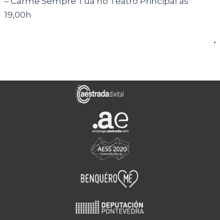
– Carme Sempre Túa no Teatro Principal ás
19,00h
.