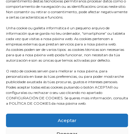
consentimento destas tecnoloxías permitiranos procesar datos como o
comportamento de navegación ou as identificacións únicas neste sitio.
Non consentir ou retirar o consentimento, pode afectar negativamente
a certas características e funcións.
Unha cookie ou galleta informática é un pequeno arquivo de
información que se garda no teu ordenador, “smartphone” ou tableta
cada vez que visitas a nosa páxina web. As cookies pertencen a
empresas externas que prestan servicios para a nosa páxina web.
As cookies poden ser de varios tipos: as cookies técnicas son necesarias
para que a nosa páxina web poida funcionar, non necesitan da túa
autorización e son as únicas que temos activadas por defecto.
O resto de cookies serven para mellorar a nosa páxina, para
Praza do Concello s/n
personalizala en base ás túas preferencias, ou para poder mostrarche
36680 A Estrada – Pontevedra
publicidade axustada ás túas procuras, gustos e intereses persoais.
Podes aceptar todas estas cookies pulsando o botón ACEPTAR ou
Telf: 986570165
configuralas ou rechazar o seu uso clicando no apartado
CONFIGURACIÓN DE COOKIES. Se queres máis información, consulta
info@aestrada.gal
a POLÍTICA DE COOKIES da nosa páxina web.
Facebook
Youtube-
Instagram
Aceptar
square
Denegar