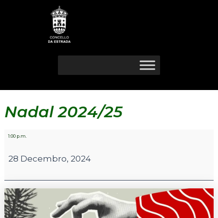
Ir
Nadal
ao
2024/25
contido
Nadal 2024/25
1:00 p.m.
28 Decembro, 2024