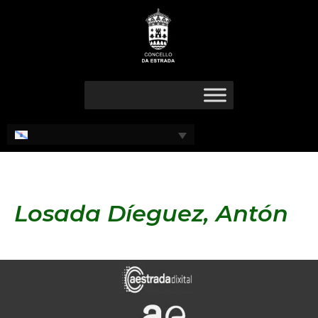
Ir
ao
contido
Losada Díeguez, Antón