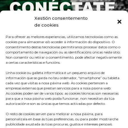
Xestión consentemento
de cookies
Para ofrecer as mellores experiencias, utilizamos tecnoloxías como as
cookies para almacenar e/o acceder á información do dispositivo. O
consentimento destas tecnoloxías permitiranos procesar datos como o
comportamento de navegación ou as identificacións únicas neste sitio.
Non consentir ou retirar o consentimento, pode afectar negativamente
a certas características e funcións.
Unha cookie ou galleta informática é un pequeno arquivo de
información que se garda no teu ordenador, “smartphone” ou tableta
cada vez que visitas a nosa páxina web. As cookies pertencen a
empresas externas que prestan servicios para a nosa páxina web.
As cookies poden ser de varios tipos: as cookies técnicas son necesarias
para que a nosa páxina web poida funcionar, non necesitan da túa
Praza do Concello s/n
autorización e son as únicas que temos activadas por defecto.
36680 A Estrada – Pontevedra
O resto de cookies serven para mellorar a nosa páxina, para
Telf: 986570165
personalizala en base ás túas preferencias, ou para poder mostrarche
publicidade axustada ás túas procuras, gustos e intereses persoais.
info@aestrada.gal