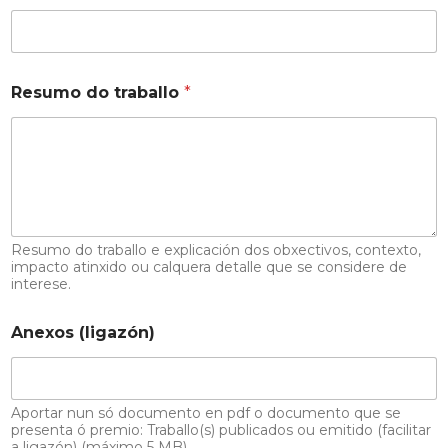
Resumo do traballo
*
Resumo do traballo e explicación dos obxectivos, contexto,
impacto atinxido ou calquera detalle que se considere de
interese.
Anexos (ligazón)
Aportar nun só documento en pdf o documento que se
presenta ó premio: Traballo(s) publicados ou emitido (facilitar
a ligazón) (máximo 5 MB).