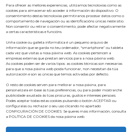
Para ofrecer as mellores experiencias, utilizamos tecnoloxías como as
cookies para almacenar e/o acceder á información do dispositivo. O
consentimento destas tecnoloxías permitiranos procesar datos como o
comportamento de navegación ou as identificacións únicas neste sitio.
Non consentir ou retirar o consentimento, pode afectar negativamente
a certas características e funcións.
Unha cookie ou galleta informática é un pequeno arquivo de
información que se garda no teu ordenador, “smartphone” ou tableta
cada vez que visitas a nosa páxina web. As cookies pertencen a
empresas externas que prestan servicios para a nosa páxina web.
As cookies poden ser de varios tipos: as cookies técnicas son necesarias
para que a nosa páxina web poida funcionar, non necesitan da túa
autorización e son as únicas que temos activadas por defecto.
O resto de cookies serven para mellorar a nosa páxina, para
Praza do Concello s/n
personalizala en base ás túas preferencias, ou para poder mostrarche
36680 A Estrada – Pontevedra
publicidade axustada ás túas procuras, gustos e intereses persoais.
Podes aceptar todas estas cookies pulsando o botón ACEPTAR ou
Telf: 986570165
configuralas ou rechazar o seu uso clicando no apartado
CONFIGURACIÓN DE COOKIES. Se queres máis información, consulta
info@aestrada.gal
a POLÍTICA DE COOKIES da nosa páxina web.
Facebook
Youtube-
Instagram