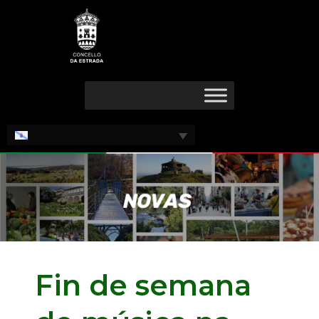
Ir
Navegación
ao
de
contido
entradas
Fin de semana