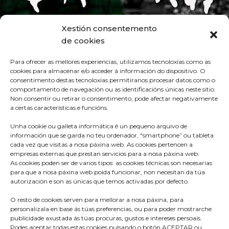
Xestión consentemento
de cookies
Para ofrecer as mellores experiencias, utilizamos tecnoloxías como as
cookies para almacenar e/o acceder á información do dispositivo. O
consentimento destas tecnoloxías permitiranos procesar datos como o
comportamento de navegación ou as identificacións únicas neste sitio.
Non consentir ou retirar o consentimento, pode afectar negativamente
a certas características e funcións.
Unha cookie ou galleta informática é un pequeno arquivo de
información que se garda no teu ordenador, “smartphone” ou tableta
cada vez que visitas a nosa páxina web. As cookies pertencen a
empresas externas que prestan servicios para a nosa páxina web.
As cookies poden ser de varios tipos: as cookies técnicas son necesarias
para que a nosa páxina web poida funcionar, non necesitan da túa
autorización e son as únicas que temos activadas por defecto.
O resto de cookies serven para mellorar a nosa páxina, para
Praza do Concello s/n
personalizala en base ás túas preferencias, ou para poder mostrarche
36680 A Estrada – Pontevedra
publicidade axustada ás túas procuras, gustos e intereses persoais.
Podes aceptar todas estas cookies pulsando o botón ACEPTAR ou