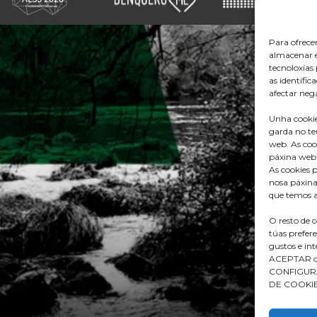
Para ofrece
almacenar e
tecnoloxía
as identific
afectar nega
Unha cookie
garda no te
web. As coo
páxina web
As cookies p
nosa páxina
que temos a
O resto de 
túas prefer
gustos e in
ACEPTAR ou 
CONFIGURAC
DE COOKIES