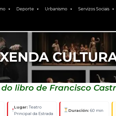
smo
Deporte
Urbanismo
Servizos Sociais
XENDA CULTUR
 do libro de Francisco Cast
Lugar:
Teatro
Duración:
60 min
Principal da Estrada