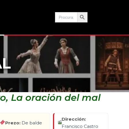
Search Button
Search
for:
AL
ro, La oración del mal
Dirección:
Prezo:
De balde
Francisco Castro