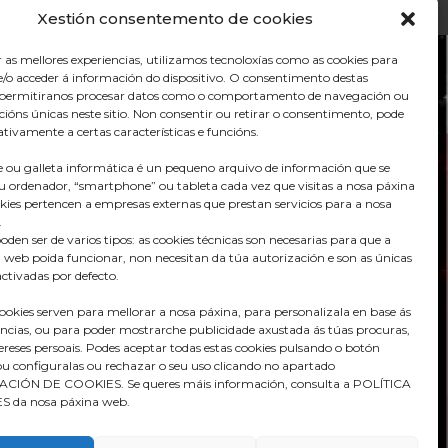
Xestión consentemento de cookies
r as mellores experiencias, utilizamos tecnoloxías como as cookies para
/o acceder á información do dispositivo. O consentimento destas
s permitiranos procesar datos como o comportamento de navegación ou
acións únicas neste sitio. Non consentir ou retirar o consentimento, pode
tivamente a certas características e funcións.
 ou galleta informática é un pequeno arquivo de información que se
u ordenador, “smartphone” ou tableta cada vez que visitas a nosa páxina
kies pertencen a empresas externas que prestan servicios para a nosa
.
oden ser de varios tipos: as cookies técnicas son necesarias para que a
 web poida funcionar, non necesitan da túa autorización e son as únicas
ctivadas por defecto.
Praza do Concello s/n
36680 A Estrada – Pontevedra
cookies serven para mellorar a nosa páxina, para personalizala en base ás
encias, ou para poder mostrarche publicidade axustada ás túas procuras,
Telf: 986570165
tereses persoais. Podes aceptar todas estas cookies pulsando o botón
info@aestrada.gal
configuralas ou rechazar o seu uso clicando no apartado
IÓN DE COOKIES. Se queres máis información, consulta a POLÍTICA
 da nosa páxina web.
Facebook
Youtube-
Instagram
square