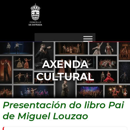
Ir
Navegación
ao
de
contido
entradas
AXENDA
CULTURAL
Presentación do libro Pai
de Miguel Louzao