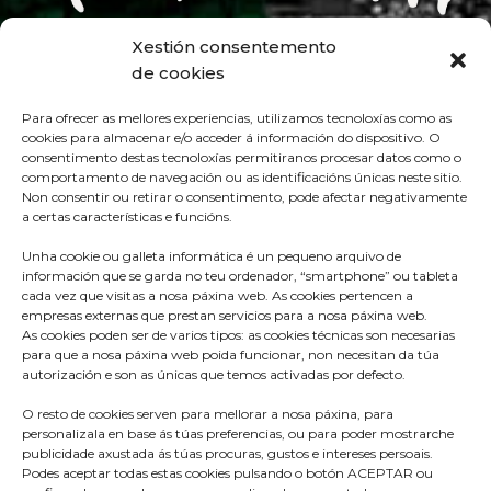
Xestión consentemento
de cookies
Para ofrecer as mellores experiencias, utilizamos tecnoloxías como as
cookies para almacenar e/o acceder á información do dispositivo. O
consentimento destas tecnoloxías permitiranos procesar datos como o
comportamento de navegación ou as identificacións únicas neste sitio.
Non consentir ou retirar o consentimento, pode afectar negativamente
a certas características e funcións.
Unha cookie ou galleta informática é un pequeno arquivo de
información que se garda no teu ordenador, “smartphone” ou tableta
cada vez que visitas a nosa páxina web. As cookies pertencen a
empresas externas que prestan servicios para a nosa páxina web.
As cookies poden ser de varios tipos: as cookies técnicas son necesarias
para que a nosa páxina web poida funcionar, non necesitan da túa
autorización e son as únicas que temos activadas por defecto.
O resto de cookies serven para mellorar a nosa páxina, para
Praza do Concello s/n
personalizala en base ás túas preferencias, ou para poder mostrarche
36680 A Estrada – Pontevedra
publicidade axustada ás túas procuras, gustos e intereses persoais.
Podes aceptar todas estas cookies pulsando o botón ACEPTAR ou
Telf: 986570165