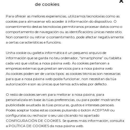
de cookies
Para ofrecer as mellores experiencias, utilizamos tecnoloxías como as
cookies para almacenar e/o acceder á información do dispositivo. O
consentimento destas tecnoloxías permitiranos procesar datos como o
comportamento de navegación ou as identificacións únicas neste sitio.
Non consentir ou retirar o consentimento, pode afectar negativamente
a certas características e funcións.
Unha cookie ou galleta informática é un pequeno arquivo de
información que se garda no teu ordenador, “smartphone” ou tableta
cada vez que visitas a nosa páxina web. As cookies pertencen a
empresas externas que prestan servicios para a nosa páxina web.
As cookies poden ser de varios tipos: as cookies técnicas son necesarias
para que a nosa páxina web poida funcionar, non necesitan da túa
autorización e son as únicas que temos activadas por defecto.
O resto de cookies serven para mellorar a nosa páxina, para
Praza do Concello s/n
personalizala en base ás túas preferencias, ou para poder mostrarche
36680 A Estrada – Pontevedra
publicidade axustada ás túas procuras, gustos e intereses persoais.
Podes aceptar todas estas cookies pulsando o botón ACEPTAR ou
Telf: 986570165
configuralas ou rechazar o seu uso clicando no apartado
CONFIGURACIÓN DE COOKIES. Se queres máis información, consulta
info@aestrada.gal
a POLÍTICA DE COOKIES da nosa páxina web.