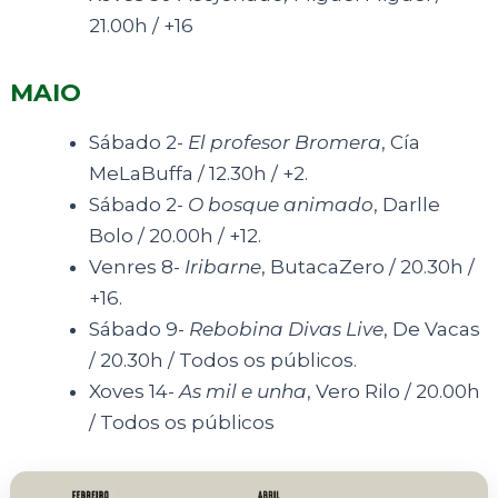
21.00h / +16
MAIO
Sábado 2-
El profesor Bromera
, Cía
MeLaBuffa / 12.30h / +2.
Sábado 2-
O bosque animado
, Darlle
Bolo / 20.00h / +12.
Venres 8-
Iribarne
, ButacaZero / 20.30h /
+16.
Sábado 9-
Rebobina Divas Live
, De Vacas
/ 20.30h / Todos os públicos.
Xoves 14-
As mil e unha
, Vero Rilo / 20.00h
/ Todos os públicos