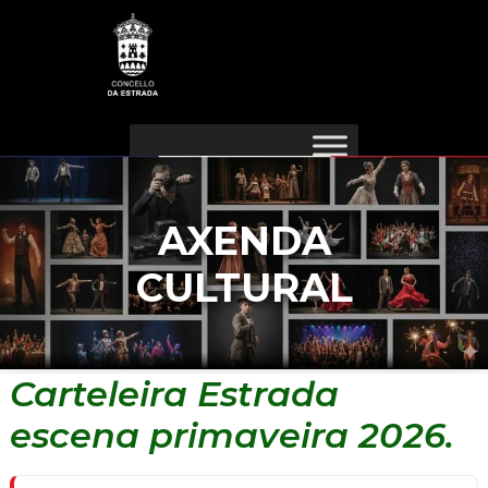
Ir
Navegación
ao
de
contido
entradas
AXENDA
CULTURAL
Carteleira Estrada
escena primaveira 2026.