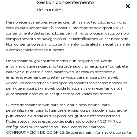
Xestión consentemento
de cookies
Para ofrecer as mellores experiencias, utilizamos tecnoloxías como as
cookies para almacenar e/o acceder á información do dispositivo. O
consentimento destas tecnoloxías permitiranos procesar datos como o
comportamento de navegación ou as identificacións únicas neste sitio.
Non consentir ou retirar o consentimento, pode afectar negativamente
a certas características e funcións.
Unha cookie ou galleta informática é un pequeno arquivo de
información que se garda no teu ordenador, “smartphone” ou tableta
cada vez que visitas a nosa páxina web. As cookies pertencen a
empresas externas que prestan servicios para a nosa páxina web.
As cookies poden ser de varios tipos: as cookies técnicas son necesarias
para que a nosa páxina web poida funcionar, non necesitan da túa
autorización e son as únicas que temos activadas por defecto.
O resto de cookies serven para mellorar a nosa páxina, para
Praza do Concello s/n
personalizala en base ás túas preferencias, ou para poder mostrarche
36680 A Estrada – Pontevedra
publicidade axustada ás túas procuras, gustos e intereses persoais.
Podes aceptar todas estas cookies pulsando o botón ACEPTAR ou
Telf: 986570165
configuralas ou rechazar o seu uso clicando no apartado
CONFIGURACIÓN DE COOKIES. Se queres máis información, consulta
info@aestrada.gal