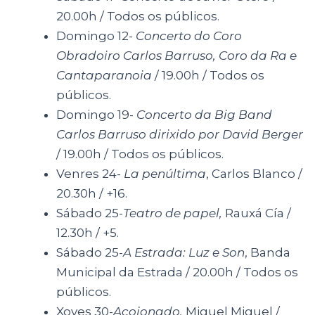
20.00h / Todos os públicos.
Domingo 12-
Concerto do Coro
Obradoiro Carlos Barruso, Coro da Ra e
Cantaparanoia
/ 19.00h / Todos os
públicos.
Domingo 19-
Concerto da Big Band
Carlos Barruso dirixido por David Berger
/ 19.00h / Todos os públicos.
Venres 24-
La penúltima
, Carlos Blanco /
20.30h / +16.
Sábado 25-
Teatro de papel,
Rauxá Cía /
12.30h / +5.
Sábado 25-
A Estrada: Luz e Son
, Banda
Municipal da Estrada / 20.00h / Todos os
públicos.
Xoves 30-
Acojonado,
Miguel Miguel /