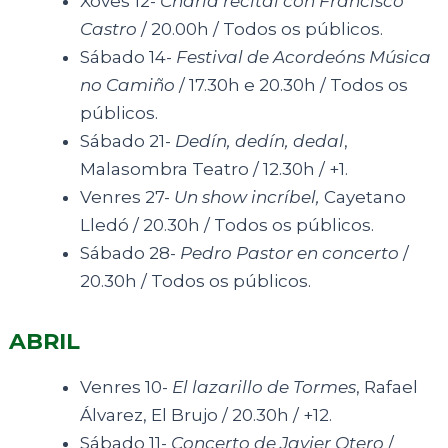
Xoves 12-
Charla recital con Francisco
Castro
/ 20.00h / Todos os públicos.
Sábado 14-
Festival de Acordeóns Música
no Camiño
/ 17.30h e 20.30h / Todos os
públicos.
Sábado 21-
Dedín, dedín, dedal
,
Malasombra Teatro / 12.30h / +1.
Venres 27-
Un show incríbel,
Cayetano
Lledó / 20.30h / Todos os públicos.
Sábado 28-
Pedro Pastor en concerto
/
20.30h / Todos os públicos.
ABRIL
Venres 10-
El lazarillo de Tormes
, Rafael
Álvarez, El Brujo / 20.30h / +12.
Sábado 11-
Concerto de Javier Otero
/