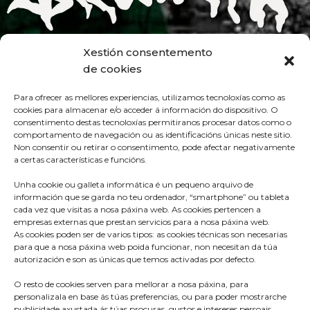
Xestión consentemento
de cookies
Para ofrecer as mellores experiencias, utilizamos tecnoloxías como as
cookies para almacenar e/o acceder á información do dispositivo. O
consentimento destas tecnoloxías permitiranos procesar datos como o
comportamento de navegación ou as identificacións únicas neste sitio.
Non consentir ou retirar o consentimento, pode afectar negativamente
a certas características e funcións.
Unha cookie ou galleta informática é un pequeno arquivo de
información que se garda no teu ordenador, “smartphone” ou tableta
cada vez que visitas a nosa páxina web. As cookies pertencen a
empresas externas que prestan servicios para a nosa páxina web.
As cookies poden ser de varios tipos: as cookies técnicas son necesarias
para que a nosa páxina web poida funcionar, non necesitan da túa
autorización e son as únicas que temos activadas por defecto.
O resto de cookies serven para mellorar a nosa páxina, para
Praza do Concello s/n
personalizala en base ás túas preferencias, ou para poder mostrarche
36680 A Estrada – Pontevedra
publicidade axustada ás túas procuras, gustos e intereses persoais.