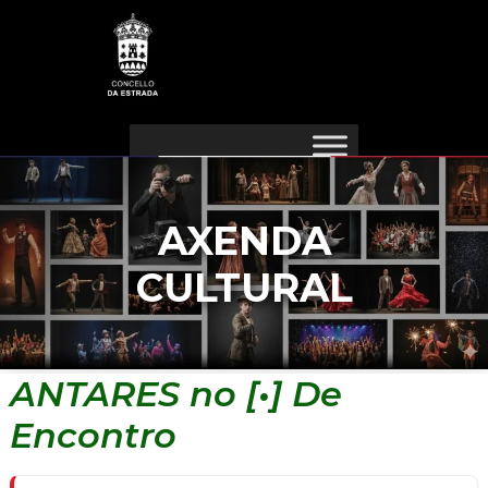
Ir
Navegación
ao
de
contido
entradas
AXENDA
CULTURAL
ANTARES no [•] De
Encontro