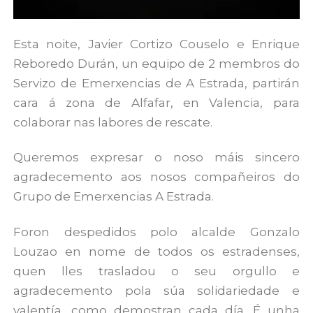
Esta noite, Javier Cortizo Couselo e Enrique
Reboredo Durán, un equipo de 2 membros do
Servizo de Emerxencias de A Estrada, partirán
cara á zona de Alfafar, en Valencia, para
colaborar nas labores de rescate.
Queremos expresar o noso máis sincero
agradecemento aos nosos compañeiros do
Grupo de Emerxencias A Estrada.
Foron despedidos polo alcalde Gonzalo
Louzao en nome de todos os estradenses,
quen lles trasladou o seu orgullo e
agradecemento pola súa solidariedade e
valentía, como demostran cada día. É unha