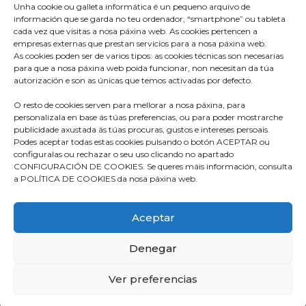
Unha cookie ou galleta informática é un pequeno arquivo de
información que se garda no teu ordenador, “smartphone” ou tableta
cada vez que visitas a nosa páxina web. As cookies pertencen a
empresas externas que prestan servicios para a nosa páxina web.
As cookies poden ser de varios tipos: as cookies técnicas son necesarias
para que a nosa páxina web poida funcionar, non necesitan da túa
Praza do Concello s/n
autorización e son as únicas que temos activadas por defecto.
36680 A Estrada – Pontevedra
O resto de cookies serven para mellorar a nosa páxina, para
Telf: 986570165
personalizala en base ás túas preferencias, ou para poder mostrarche
publicidade axustada ás túas procuras, gustos e intereses persoais.
info@aestrada.gal
Podes aceptar todas estas cookies pulsando o botón ACEPTAR ou
configuralas ou rechazar o seu uso clicando no apartado
CONFIGURACIÓN DE COOKIES. Se queres máis información, consulta
a POLÍTICA DE COOKIES da nosa páxina web.
Facebook
Youtube-
Instagram
Aceptar
square
Denegar
Compromiso coa Protección de Datos
Política de Cookies
Ver preferencias
Política de Privacidade