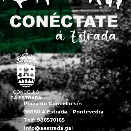
Praza do Concello s/n
36680 A Estrada – Pontevedra
Telf: 986570165
info@aestrada.gal