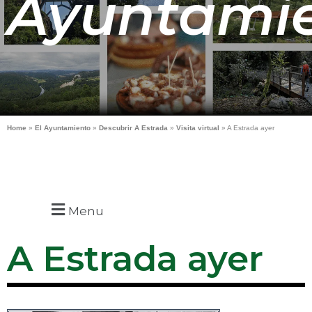
Ayuntami
Home
»
El Ayuntamiento
»
Descubrir A Estrada
»
Visita virtual
»
A Estrada ayer
Menu
A Estrada ayer