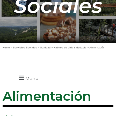
Sociales
Home
»
Servicios Sociales
»
Sanidad
»
Habitos de vida saludable
»
Alimentación
Menu
Alimentación