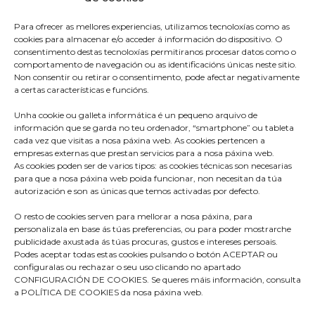
Para ofrecer as mellores experiencias, utilizamos tecnoloxías como as
cookies para almacenar e/o acceder á información do dispositivo. O
consentimento destas tecnoloxías permitiranos procesar datos como o
comportamento de navegación ou as identificacións únicas neste sitio.
Non consentir ou retirar o consentimento, pode afectar negativamente
a certas características e funcións.
Unha cookie ou galleta informática é un pequeno arquivo de
información que se garda no teu ordenador, “smartphone” ou tableta
cada vez que visitas a nosa páxina web. As cookies pertencen a
empresas externas que prestan servicios para a nosa páxina web.
As cookies poden ser de varios tipos: as cookies técnicas son necesarias
para que a nosa páxina web poida funcionar, non necesitan da túa
Praza do Concello s/n
autorización e son as únicas que temos activadas por defecto.
36680 A Estrada – Pontevedra
O resto de cookies serven para mellorar a nosa páxina, para
Telf: 986570165
personalizala en base ás túas preferencias, ou para poder mostrarche
publicidade axustada ás túas procuras, gustos e intereses persoais.
info@aestrada.gal
Podes aceptar todas estas cookies pulsando o botón ACEPTAR ou
configuralas ou rechazar o seu uso clicando no apartado
CONFIGURACIÓN DE COOKIES. Se queres máis información, consulta
a POLÍTICA DE COOKIES da nosa páxina web.