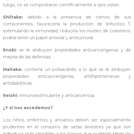
luego, no se comprobaron científicamente a ojos vistas:
Shiitake
:
debido a la presencia de ciertos de sus
componentes, favorecería la producción de linfocitos T,
estimulando la inmunidad, reduciría los niveles de colesterol,
podría tener un papel antiviral y antitumoral.
Enoki
:
se le atribuyen propiedades anticancerígenas y de
mejora de las defensas.
Maitake
:
contiene un polisacárido a lo que se le atribuyen
propiedades anticancerígenas, antihipertensivas y
antidiabéticas.
Reishi
:
inmunoestimulante y anticancerosa
¿Y si nos excedemos?
Los niños, enfermos y ancianos deben ser especialmente
prudentes en el consumo de setas silvestres ya que son
individuos más sensibles a los tóxicos que pudieran tener las