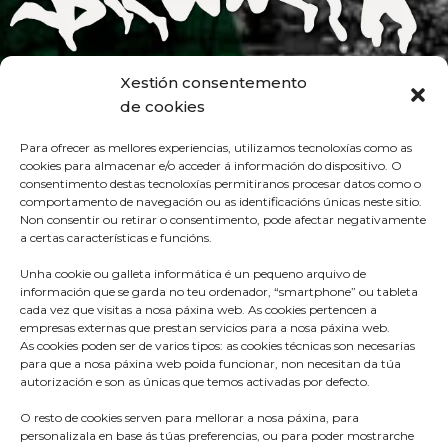
Xestión consentemento
de cookies
Para ofrecer as mellores experiencias, utilizamos tecnoloxías como as
cookies para almacenar e/o acceder á información do dispositivo. O
consentimento destas tecnoloxías permitiranos procesar datos como o
comportamento de navegación ou as identificacións únicas neste sitio.
Non consentir ou retirar o consentimento, pode afectar negativamente
a certas características e funcións.
Unha cookie ou galleta informática é un pequeno arquivo de
información que se garda no teu ordenador, “smartphone” ou tableta
cada vez que visitas a nosa páxina web. As cookies pertencen a
empresas externas que prestan servicios para a nosa páxina web.
As cookies poden ser de varios tipos: as cookies técnicas son necesarias
para que a nosa páxina web poida funcionar, non necesitan da túa
Praza do Concello s/n
autorización e son as únicas que temos activadas por defecto.
36680 A Estrada – Pontevedra
O resto de cookies serven para mellorar a nosa páxina, para
Telf: 986570165
personalizala en base ás túas preferencias, ou para poder mostrarche