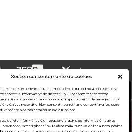
Xestión consentemento de cookies
r as mellores experiencias, utilizamos tecnoloxías como as cookies para
/o acceder á información do dispositivo. O consentimento destas
s permitiranos procesar datos como o comportamento de navegación ou
acións únicas neste sitio. Non consentir ou retirar o consentimento, pode
tivamente a certas características e funcións.
 ou galleta informática é un pequeno arquivo de información que se
u ordenador, “smartphone” ou tableta cada vez que visitas a nosa páxina
kies pertencen a empresas externas que prestan servicios para a nosa