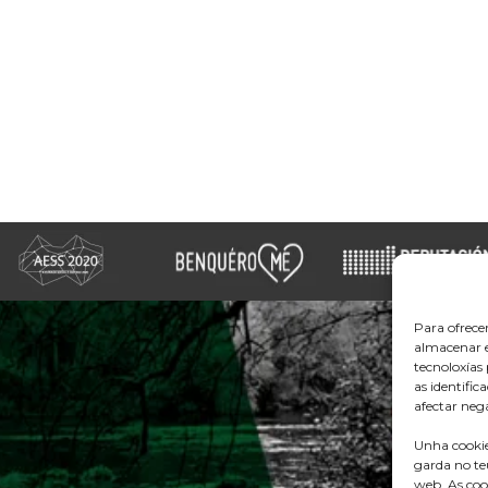
Para ofrece
almacenar e
tecnoloxía
as identific
afectar nega
Unha cookie
garda no te
web. As coo