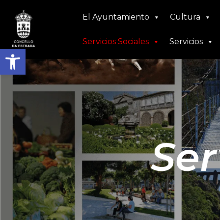
Ir
El Ayuntamiento
Cultura
al
contenido
Servicios Sociales
Servicios
Abrir barra de herramient
Ser