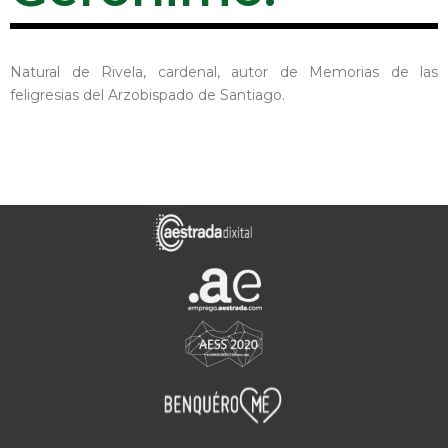
Natural de Rivela, cardenal, autor de Memorias de las
feligresias del Arzobispado de Santiago.