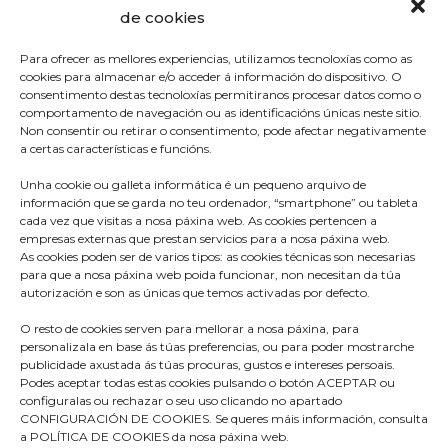
de cookies
Para ofrecer as mellores experiencias, utilizamos tecnoloxías como as
cookies para almacenar e/o acceder á información do dispositivo. O
consentimento destas tecnoloxías permitiranos procesar datos como o
comportamento de navegación ou as identificacións únicas neste sitio.
Non consentir ou retirar o consentimento, pode afectar negativamente
a certas características e funcións.
Unha cookie ou galleta informática é un pequeno arquivo de
información que se garda no teu ordenador, “smartphone” ou tableta
cada vez que visitas a nosa páxina web. As cookies pertencen a
empresas externas que prestan servicios para a nosa páxina web.
As cookies poden ser de varios tipos: as cookies técnicas son necesarias
para que a nosa páxina web poida funcionar, non necesitan da túa
Praza do Concello s/n
autorización e son as únicas que temos activadas por defecto.
36680 A Estrada – Pontevedra
O resto de cookies serven para mellorar a nosa páxina, para
Telf: 986570165
personalizala en base ás túas preferencias, ou para poder mostrarche
publicidade axustada ás túas procuras, gustos e intereses persoais.
info@aestrada.gal
Podes aceptar todas estas cookies pulsando o botón ACEPTAR ou
configuralas ou rechazar o seu uso clicando no apartado
CONFIGURACIÓN DE COOKIES. Se queres máis información, consulta
a POLÍTICA DE COOKIES da nosa páxina web.