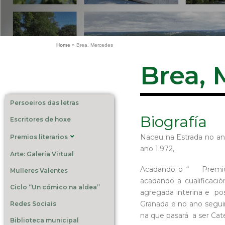
Home
»
Brea, Mercedes
Brea, 
Persoeiros das letras
Biografía
Escritores de hoxe
Naceu na Estrada no ano
Premios literarios
ano 1.972,
Arte: Galería Virtual
Acadando o “ Premio ex
Mulleres Valentes
acadando a cualificac
Ciclo “Un cómico na aldea”
agregada interina e po
Granada e no ano segui
Redes Sociais
na que pasará a ser Cate
Biblioteca municipal