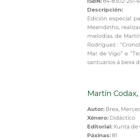
ISBN:
84-8302-251-6
Descripción:
Edición especial p
Meendinho, realizad
melodías de Martín 
Rodríguez : “Cronol
Mar de Vigo” e “Te
santuarios á beira 
Martín Codax,
Autor:
Brea, Merce
Xénero:
Didáctico
Editorial:
Xunta de 
Páxinas:
81