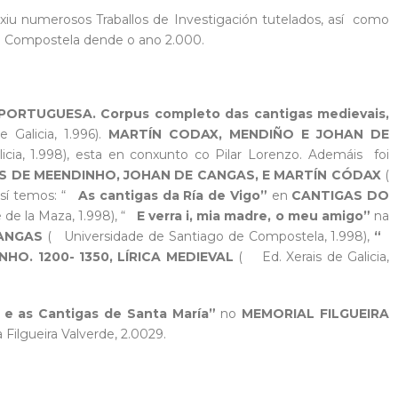
iu numerosos Traballos de Investigación tutelados, así como
e Compostela dende o ano 2.000.
ORTUGUESA. Corpus completo das cantigas medievais,
alicia, 1.996).
MARTÍN CODAX, MENDIÑO E JOHAN DE
cia, 1.998), esta en conxunto co Pilar Lorenzo. Ademáis foi
AS DE MEENDINHO, JOHAN DE CANGAS, E MARTÍN CÓDAX
(
 Así temos: “
As cantigas da Ría de Vigo”
en
CANTIGAS DO
 de la Maza, 1.998), “
E verra i, mia madre, o meu amigo”
na
CANGAS
( Universidade de Santiago de Compostela, 1.998),
“
O. 1200- 1350, LÍRICA MEDIEVAL
( Ed. Xerais de Galicia,
 e as Cantigas de Santa María”
no
MEMORIAL FILGUEIRA
Filgueira Valverde, 2.0029.