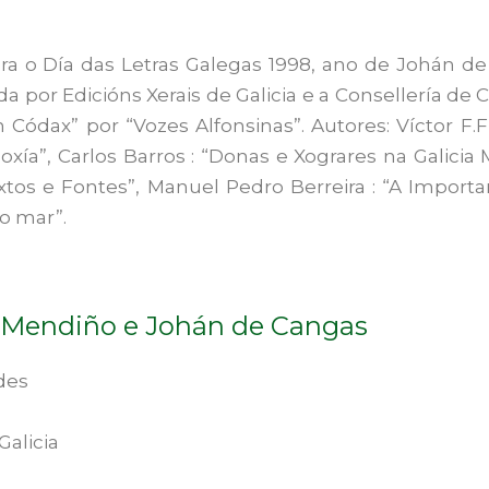
ara o Día das Letras Galegas 1998, ano de Johán d
a por Edicións Xerais de Galicia e a Consellería de 
Códax” por “Vozes Alfonsinas”. Autores: Víctor F.Fr
oxía”, Carlos Barros : “Donas e Xograres na Galici
xtos e Fontes”, Manuel Pedro Berreira : “A Import
do mar”.
 Mendiño e Johán de Cangas
des
Galicia