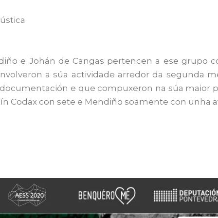
ústica
diño e Johán de Cangas pertencen a ese grupo c
nvolveron a súa actividade arredor da segunda me
e documentación e que compuxeron na súa maior pa
ín Codax con sete e Mendiño soamente con unha a