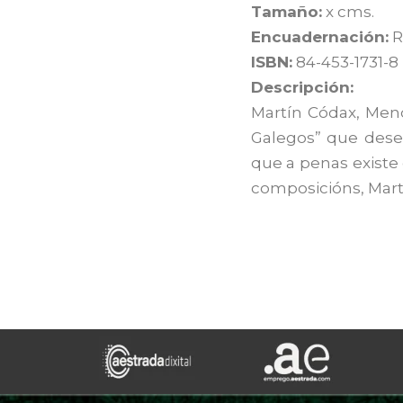
Tamaño:
x cms.
Encuadernación:
R
ISBN:
84-453-1731-8
Descripción:
Martín Códax, Men
Galegos” que dese
que a penas exist
composicións, Mart