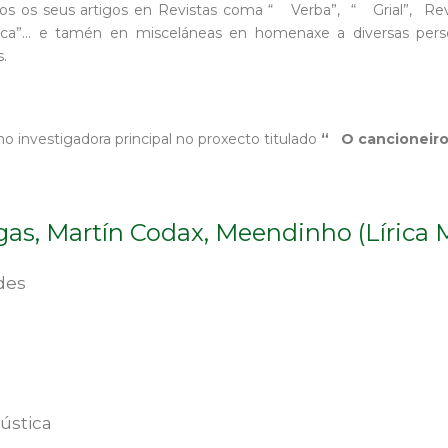
 os seus artigos en Revistas coma “ Verba”, “ Grial”, Revi
asca”… e tamén en misceláneas en homenaxe a diversas per
.
o investigadora principal no proxecto titulado
“ O cancioneiro
as, Martín Codax, Meendinho (Lírica M
des
ústica