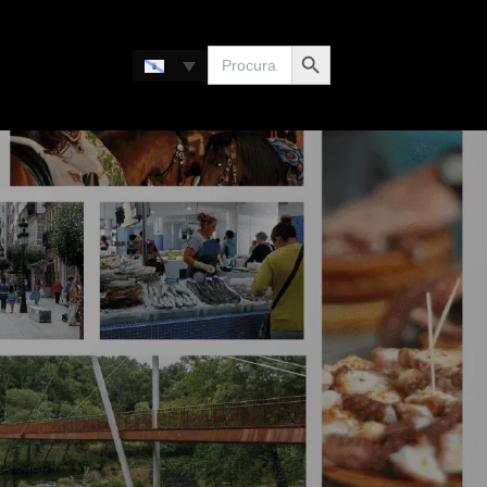
Search Button
Search
for: