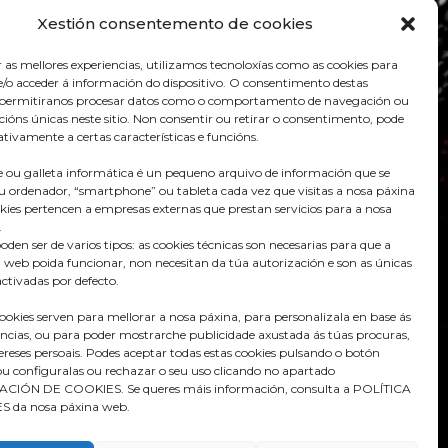
Xestión consentemento de cookies
r as mellores experiencias, utilizamos tecnoloxías como as cookies para
/o acceder á información do dispositivo. O consentimento destas
s permitiranos procesar datos como o comportamento de navegación ou
acións únicas neste sitio. Non consentir ou retirar o consentimento, pode
tivamente a certas características e funcións.
 ou galleta informática é un pequeno arquivo de información que se
u ordenador, “smartphone” ou tableta cada vez que visitas a nosa páxina
kies pertencen a empresas externas que prestan servicios para a nosa
.
Praza do Concello s/n
oden ser de varios tipos: as cookies técnicas son necesarias para que a
36680 A Estrada – Pontevedra
 web poida funcionar, non necesitan da túa autorización e son as únicas
ctivadas por defecto.
Telf: 986570165
cookies serven para mellorar a nosa páxina, para personalizala en base ás
info@aestrada.gal
encias, ou para poder mostrarche publicidade axustada ás túas procuras,
tereses persoais. Podes aceptar todas estas cookies pulsando o botón
configuralas ou rechazar o seu uso clicando no apartado
IÓN DE COOKIES. Se queres máis información, consulta a POLÍTICA
 da nosa páxina web.
Facebook
Youtube-
Instagram
square