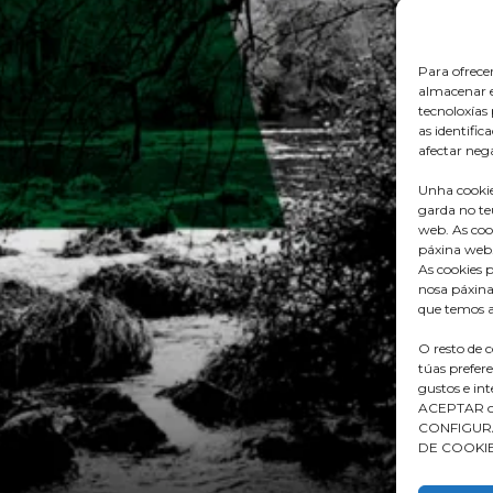
Para ofrece
almacenar e
tecnoloxía
as identific
afectar nega
Unha cookie
garda no te
web. As coo
páxina web
As cookies p
nosa páxina
que temos a
O resto de 
túas prefer
gustos e in
ACEPTAR ou 
CONFIGURAC
DE COOKIES