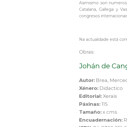
Asimismo son numerosos
Catalana, Gallega y V
congresos internacionais
Na actualidade está com
Obras:
Johán de Cang
Autor:
Brea, Merce
Xénero:
Didactico
Editorial:
Xerais
Páxinas:
115
Tamaño:
x cms.
Encuadernación:
R