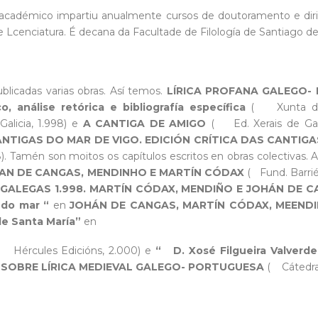
 académico impartiu anualmente cursos de doutoramento e dirix
Lcenciatura. É decana da Facultade de Filología de Santiago d
publicadas varias obras. Así temos.
LÍRICA PROFANA GALEGO- P
o, análise retórica e bibliografía específica
( Xunta de G
licia, 1.998) e
A CANTIGA DE AMIGO
( Ed. Xerais de Gali
NTIGAS DO MAR DE VIGO. EDICIÓN CRÍTICA DAS CANTIG
). Tamén son moitos os capítulos escritos en obras colectivas.
AN DE CANGAS, MENDINHO E MARTÍN CÓDAX
( Fund. Barrié
 GALEGAS 1.998. MARTÍN CÓDAX, MENDIÑO E JOHÁN DE 
a do mar “
en
JOHÁN DE CANGAS, MARTÍN CÓDAX, MEENDINH
de Santa María”
en
 Hércules Edicións, 2.000) e
“ D. Xosé Filgueira Valverde
 SOBRE LÍRICA MEDIEVAL GALEGO- PORTUGUESA
( Cátedra 