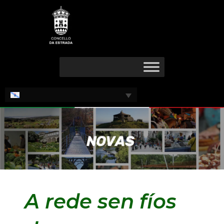
Ir
Navegación
ao
de
contido
entradas
A rede sen fíos