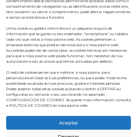
consentimento destas tecnoloxías permitiranos procesar datos como o
comportamento de navegación ou as identificacións únicas neste sitio.
Non consentir ou retirar o consentimento, pode afectar negativamente
a certas características e funcións.
Unha cookie ou galleta informática é un pequeno arquivo de
información que se garda no teu ordenador, “smartphone” ou tableta
cada vez que visitas a nosa páxina web. As cookies pertencen a
empresas externas que prestan servicios para a nosa páxina web.
As cookies poden ser de varios tipos: as cookies técnicas son necesarias
para que a nosa páxina web poida funcionar, non necesitan da túa
Praza do Concello s/n
autorización e son as únicas que temos activadas por defecto.
36680 A Estrada – Pontevedra
O resto de cookies serven para mellorar a nosa páxina, para
Telf: 986570165
personalizala en base ás túas preferencias, ou para poder mostrarche
publicidade axustada ás túas procuras, gustos e intereses persoais.
info@aestrada.gal
Podes aceptar todas estas cookies pulsando o botón ACEPTAR ou
configuralas ou rechazar o seu uso clicando no apartado
CONFIGURACIÓN DE COOKIES. Se queres máis información, consulta
a POLÍTICA DE COOKIES da nosa páxina web.
Facebook
Youtube-
Instagram
Aceptar
square
Denegar