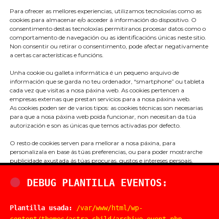
Para ofrecer as mellores experiencias, utilizamos tecnoloxías como as
cookies para almacenar e/o acceder á información do dispositivo. O
consentimento destas tecnoloxías permitiranos procesar datos como o
comportamento de navegación ou as identificacións únicas neste sitio.
Non consentir ou retirar o consentimento, pode afectar negativamente
a certas características e funcións.
Unha cookie ou galleta informática é un pequeno arquivo de
información que se garda no teu ordenador, “smartphone” ou tableta
cada vez que visitas a nosa páxina web. As cookies pertencen a
empresas externas que prestan servicios para a nosa páxina web.
As cookies poden ser de varios tipos: as cookies técnicas son necesarias
para que a nosa páxina web poida funcionar, non necesitan da túa
Praza do Concello s/n
autorización e son as únicas que temos activadas por defecto.
36680 A Estrada – Pontevedra
O resto de cookies serven para mellorar a nosa páxina, para
Telf: 986570165
personalizala en base ás túas preferencias, ou para poder mostrarche
publicidade axustada ás túas procuras, gustos e intereses persoais.
info@aestrada.gal
Podes aceptar todas estas cookies pulsando o botón ACEPTAR ou
configuralas ou rechazar o seu uso clicando no apartado
DEBUG PLANTILLA EVENTOS:
CONFIGURACIÓN DE COOKIES. Se queres máis información, consulta
a POLÍTICA DE COOKIES da nosa páxina web.
Plantilla usada:
/var/www/html/wp-