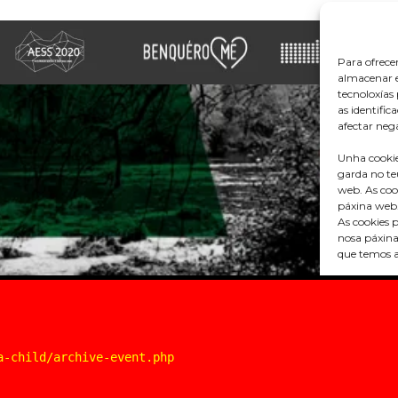
Para ofrece
almacenar e
tecnoloxía
as identific
afectar nega
Unha cookie
garda no te
web. As coo
páxina web
As cookies p
nosa páxina
que temos a
O resto de 
túas prefer
gustos e in
ACEPTAR ou 
CONFIGURAC
a-child/archive-event.php
DE COOKIES