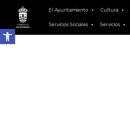
Ir
El Ayuntamiento
Cultura
al
contenido
Servicios Sociales
Servicios
Abrir barra de herramient
Eventos:
marzo 2