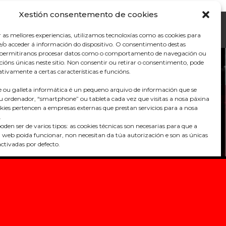
Xestión consentemento de cookies
r as mellores experiencias, utilizamos tecnoloxías como as cookies para
/o acceder á información do dispositivo. O consentimento destas
s permitiranos procesar datos como o comportamento de navegación ou
acións únicas neste sitio. Non consentir ou retirar o consentimento, pode
tivamente a certas características e funcións.
 ou galleta informática é un pequeno arquivo de información que se
u ordenador, “smartphone” ou tableta cada vez que visitas a nosa páxina
kies pertencen a empresas externas que prestan servicios para a nosa
.
oden ser de varios tipos: as cookies técnicas son necesarias para que a
 web poida funcionar, non necesitan da túa autorización e son as únicas
ctivadas por defecto.
Praza do Concello s/n
36680 A Estrada – Pontevedra
cookies serven para mellorar a nosa páxina, para personalizala en base ás
encias, ou para poder mostrarche publicidade axustada ás túas procuras,
Telf: 986570165
tereses persoais. Podes aceptar todas estas cookies pulsando o botón
info@aestrada.gal
configuralas ou rechazar o seu uso clicando no apartado
IÓN DE COOKIES. Se queres máis información, consulta a POLÍTICA
 da nosa páxina web.
Facebook
Youtube-
Instagram