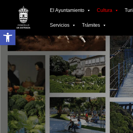
Ir
El Ayuntamiento
Cultura
Tur
al
contenido
Servicios
Trámites
Abrir barra de herramientas