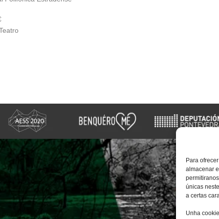
€
Teatro
Para ofrecer
almacenar e/
permitirano
únicas neste
a certas cara
Unha cookie