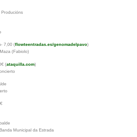
 Producións
o
- 7,00 (
flowteentradas.es/genomadelpavo
)
 Maza (Fabiolo)
0€ (
ataquilla.com
)
oncierto
alde
erto
 €
balde
A Banda Municipal da Estrada