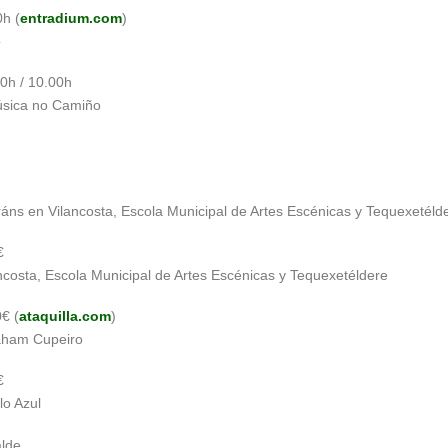
0h (
entradium.com
)
o
0h / 10.00h
úsica no Camiño
ráns en Vilancosta, Escola Municipal de Artes Escénicas y Tequexetéld
€
ncosta, Escola Municipal de Artes Escénicas y Tequexetéldere
€ (
ataquilla.com
)
aham Cupeiro
€
lo Azul
alde