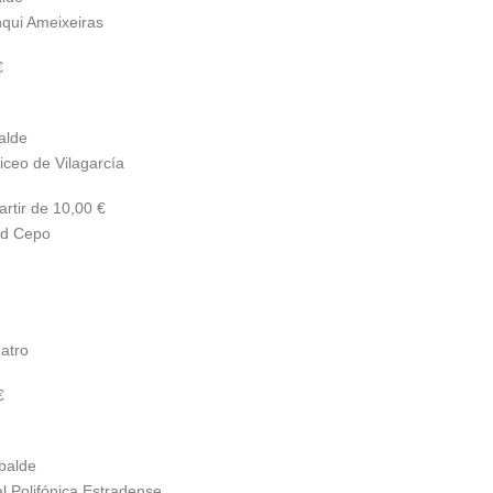
qui Ameixeiras
€
alde
iceo de Vilagarcía
artir de 10,00 €
id Cepo
eatro
€
balde
l Polifónica Estradense