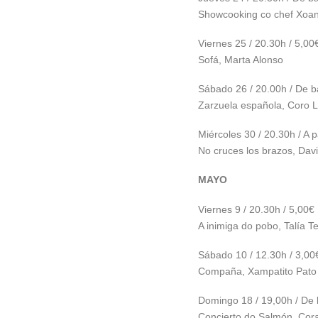
Showcooking co chef Xoan
Viernes 25 / 20.30h / 5,00
Sofá, Marta Alonso
Sábado 26 / 20.00h / De b
Zarzuela española, Coro L
Miércoles 30 / 20.30h / A p
No cruces los brazos, Dav
MAYO
Viernes 9 / 20.30h / 5,00€
A inimiga do pobo, Talía T
Sábado 10 / 12.30h / 3,00
Compaña, Xampatito Pato
Domingo 18 / 19,00h / De 
Concierto do Salmón, Cora